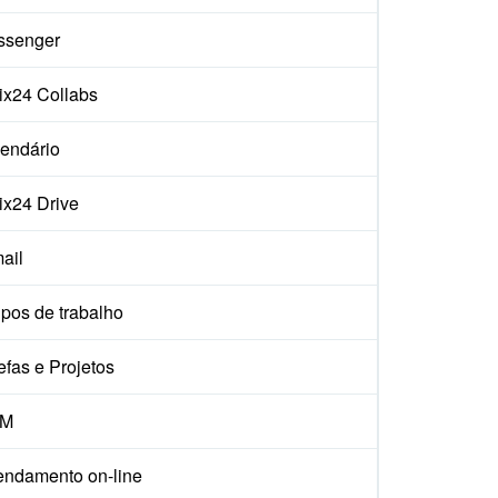
ssenger
rix24 Collabs
endário
rix24 Drive
ail
pos de trabalho
efas e Projetos
M
ndamento on-line