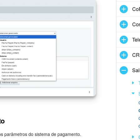
CoP
Con
Tel
CRM
Sal
to
 os parâmetros do sistema de pagamento.