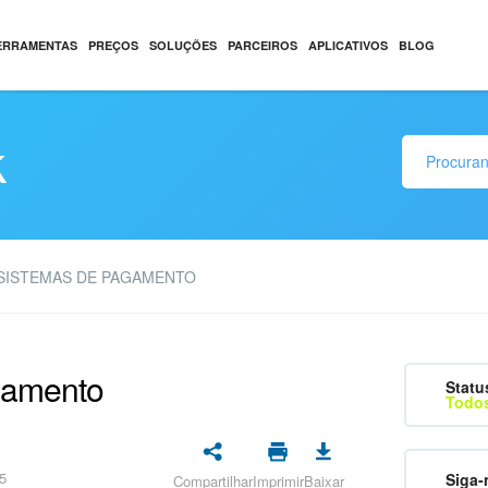
ERRAMENTAS
PREÇOS
SOLUÇÕES
PARCEIROS
APLICATIVOS
BLOG
k
SISTEMAS DE PAGAMENTO
gamento
Statu
Todos
5
Siga-
Compartilhar
Imprimir
Baixar