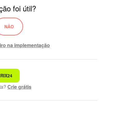
ão foi útil?
NÃO
iro na implementação
TRIX24
ando
ta?
Crie grátis
eensível
alizadas
reciso de mais informações