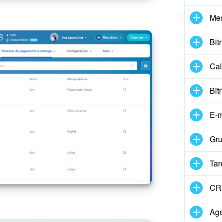
Me
Bit
Cal
Bit
E-m
Gru
Tar
CR
Age