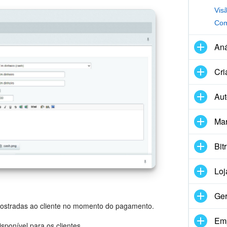
Vis
Com
An
Cri
Au
Mar
Bit
Loj
Ger
mostradas ao cliente no momento do pagamento.
Em
sponível para os clientes.