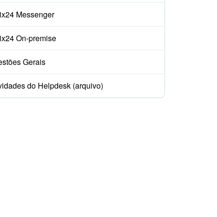
rix24 Messenger
rix24 On-premise
stões Gerais
idades do Helpdesk (arquivo)