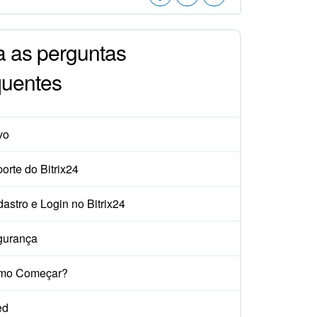
a as perguntas
quentes
vo
orte do Bitrix24
astro e Login no Bitrix24
gurança
mo Começar?
ed