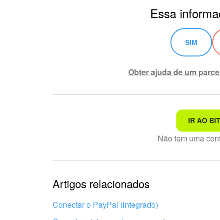
Essa informaç
SIM
Obter ajuda de um parce
IR AO BI
Não é o que estou procur
Não tem uma con
Texto complexo e incompr
Informações estão desatu
Artigos relacionados
Explicação muito breve, p
Conectar o PayPal (integrado)