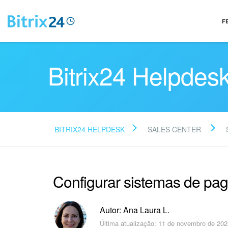
F
Bitrix24 Helpdes
BITRIX24 HELPDESK
SALES CENTER
Configurar sistemas de pa
Autor: Ana Laura L.
Última atualização: 11 de novembro de 202