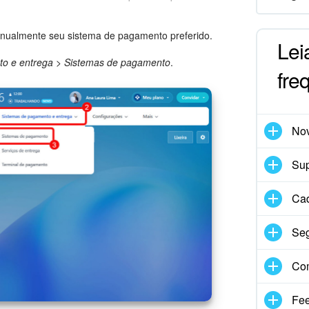
manualmente seu sistema de pagamento preferido.
Lei
o e entrega
>
Sistemas de pagamento
.
fre
No
Sup
Cad
Se
Co
Fe