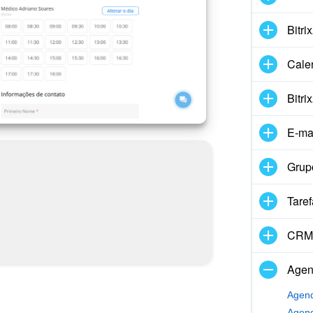
Bitri
Cale
Bitri
E-ma
Grup
Taref
CRM
Agen
Agend
Agend