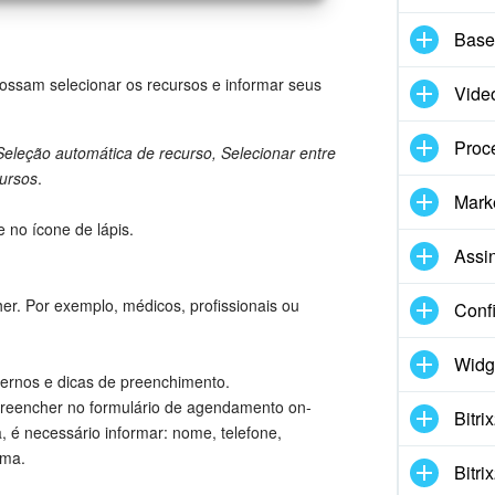
Base
possam selecionar os recursos e informar seus
Vide
Proc
Seleção automática de recurso, Selecionar entre
cursos
.
Marke
ue no ícone de lápis.
Assi
er. Por exemplo, médicos, profissionais ou
Conf
Widg
nternos e dicas de preenchimento.
 preencher no formulário de agendamento on-
Bitr
, é necessário informar: nome, telefone,
ema.
Bitr