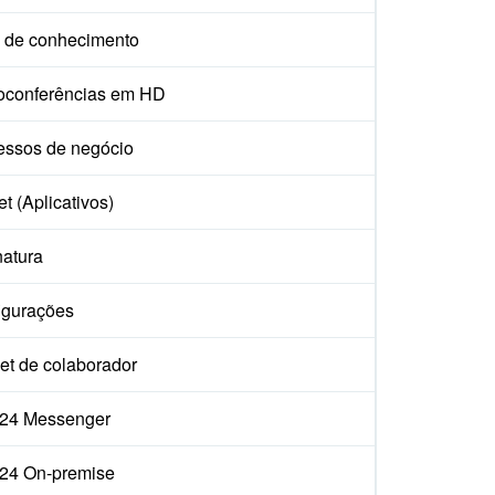
 de conhecimento
oconferências em HD
essos de negócio
t (Aplicativos)
natura
igurações
et de colaborador
ix24 Messenger
ix24 On-premise