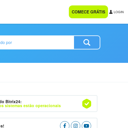
COMECE GRÁTIS
LOGIN
do Bitrix24:
os sistemas estão operacionais
os!