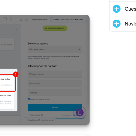
Ques
Novi