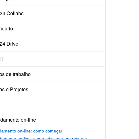
x24 Collabs
ndário
x24 Drive
il
os de trabalho
as e Projetos
damento on-line
amento on-line: como começar
amento on-line, como adicionar um recurso