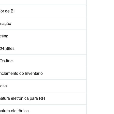
or de BI
mação
eting
x24.Sites
On-line
nciamento do inventário
esa
atura eletrônica para RH
atura eletrônica