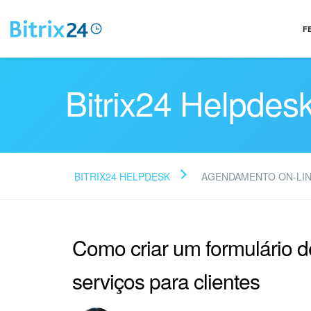
F
Bitrix24 Helpdes
BITRIX24 HELPDESK
AGENDAMENTO ON-LI
Como criar um formulário 
serviços para clientes