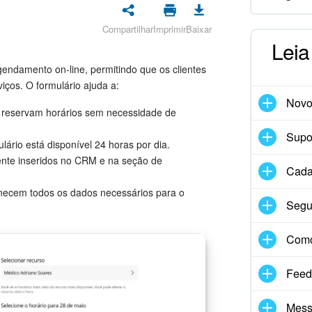
Compartilhar
Imprimir
Baixar
Leia
gendamento on-line, permitindo que os clientes
ços. O formulário ajuda a:
Nov
s reservam horários sem necessidade de
Supor
rio está disponível 24 horas por dia.
ente inseridos no CRM e na seção de
Cadas
rnecem todos os dados necessários para o
Segu
Com
Feed
Mess