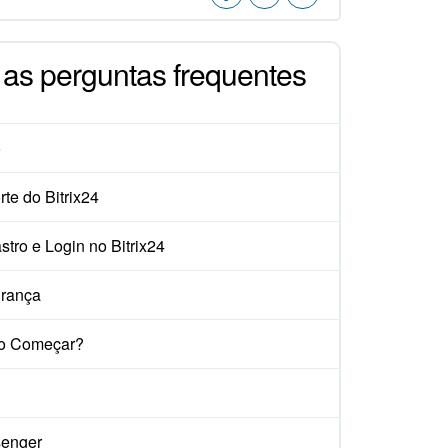
 as perguntas frequentes
o
te do Bitrix24
tro e Login no Bitrix24
rança
o Começar?
enger