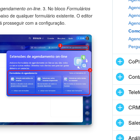
agendamento on-line
. 3. No bloco
Formulários
aixo de qualquer formulário existente. O editor
á prosseguir com a configuração.
Pergu
CoPil
Cont
Telef
CRM 
Sale
Anál