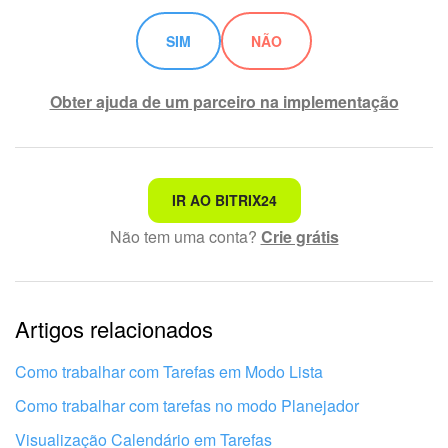
SIM
NÃO
Obter ajuda de um parceiro na implementação
Não é o que estou procurando
IR AO BITRIX24
Não tem uma conta?
Crie grátis
Texto complexo e incompreensível
Informações estão desatualizadas
Artigos relacionados
Explicação muito breve, preciso de mais informações
Não gosto de como esta ferramenta funciona
Como trabalhar com Tarefas em Modo Lista
Como trabalhar com tarefas no modo Planejador
Visualização Calendário em Tarefas