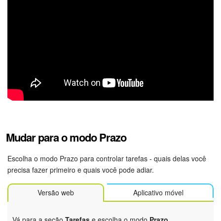
Tarefas e Projetos
CRM
Agendamento on-line
CoPilot - IA no Bitrix24
Contact Center
Mudar para o modo Prazo
Telefonia
Escolha o modo Prazo para controlar tarefas - quais delas você
CRM + Loja On-line
precisa fazer primeiro e quais você pode adiar.
Sales Center
Versão web
Aplicativo móvel
Análise CRM
Vá para a seção
Tarefas
e escolha o modo
Prazo
.