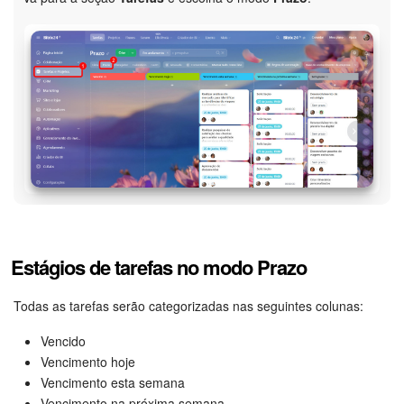
Criador de BI
Automação
Marketing
Bitrix24.Sites
Loja On-line
Gerenciamento do inventário
Estágios de tarefas no modo Prazo
Empresa
Todas as tarefas serão categorizadas nas seguintes colunas:
Assinatura eletrônica para RH
Vencido
Vencimento hoje
Vencimento esta semana
Assinatura eletrônica
Vencimento na próxima semana