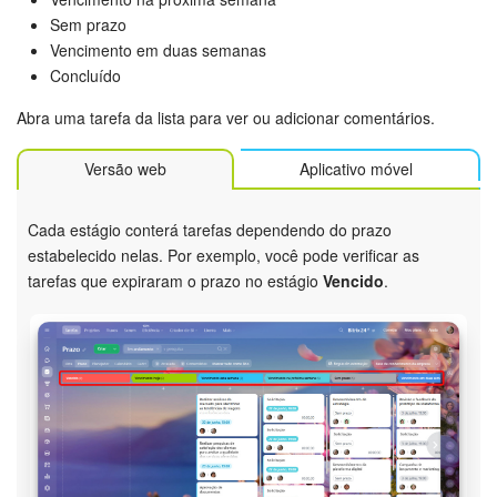
Sem prazo
Base de conhecimento
Vencimento em duas semanas
Concluído
Videoconferências em HD
Abra uma tarefa da lista para ver ou adicionar comentários.
Processos de negócio
Versão web
Aplicativo móvel
Market (Aplicativos)
Cada estágio conterá tarefas dependendo do prazo
Assinatura
estabelecido nelas. Por exemplo, você pode verificar as
tarefas que expiraram o prazo no estágio
Vencido
.
Configurações
Widget de colaborador
Bitrix24 Messenger
Bitrix24 On-premise