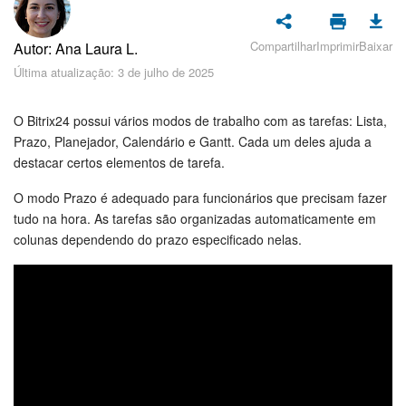
Cadastro e Login no Bitrix24
Segurança
Compartilhar
Imprimir
Baixar
Autor: Ana Laura L.
Última atualização: 3 de julho de 2025
Como Começar?
O Bitrix24 possui vários modos de trabalho com as tarefas: Lista,
Feed
Prazo, Planejador, Calendário e Gantt. Cada um deles ajuda a
destacar certos elementos de tarefa.
Messenger
O modo Prazo é adequado para funcionários que precisam fazer
tudo na hora. As tarefas são organizadas automaticamente em
Bitrix24 Collabs
colunas dependendo do prazo especificado nelas.
Calendário
Bitrix24 Drive
E-mail
Grupos de trabalho