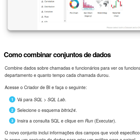
OPERATOR_NAME
Nome do agente
COST
Custo da chamada
OPERATOR
Identificador e nome do
COST_CURRENCY
Moeda de chamada
DATE_CREATE
Data e hora de criação
CRM_ENTITY_ID
Identificador de ele
Como combinar conjuntos de dados
Data e hora da primeira
Tipo de elemento de
DATE_OPERATOR_ANSWER
CRM_ENTITY_TYPE
agente
Combine dados sobre chamadas e funcionários para ver os funcion
exemplo, "CONTACT
departamento e quanto tempo cada chamada durou.
Data e hora de encerra
ID da atividade de 
Acesse o Criador de BI e faça o seguinte:
DATE_OPERATOR_CLOSE
CRM_ACTIVITY_ID
conversa pelo agente
base na chamada
Vá para
SQL
>
SQL Lab
.
Conversa aguardando r
Selecione o esquema
bitrix24
.
Identificador de aplic
WAIT_ANSWER
REST_APP_ID
agente: Y — sim, N — 
integração de telefon
Insira a consulta SQL e clique em
Run
(Executar).
O novo conjunto inclui informações dos campos que você especifico
Tempo desde a criação
Nome de aplicativo d
lo como um conjunto de dados para criar um gráfico para o painel.
REST_APP_NAME