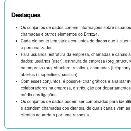
chamadas (telephony_call). A consulta mostrará dados sobre as c
seu nome, departamento e duração de cada chamada. Substitua o
Destaques
antes de executar a consulta.
Os conjuntos de dados contêm informações sobre usuários
chamadas e outros elementos do Bitrix24.
 SELECT NAME AS "Nome de usuário", DEPARTMENT_
Cada elemento tem vários conjuntos de dados que inclue
e personalizados.
Para usuários, estrutura da empresa, chamadas e canais ab
SELECT: Escolhe quais dados extrair. Por exemplo, a parte
SELE
dados: usuários (user), estrutura da empresa (org_structu
faz o seguinte:
na empresa (org_structure_relation), chamadas (telephony_
abertos (imopenlines_session).
Seleciona o nome de usuário
do conjunto de dados
NAME
u
Com esses conjuntos, é possível criar gráficos e analisar i
Atribui a ele o nome
Nome do usuário
colaboradores na empresa, distribuição por departamento
Exibe o resultado em uma coluna separada
média das ligações.
FROM: Indica o conjunto principal do qual os dados são extraídos
Os conjuntos de dados podem ser combinados para identifi
que contém informações sobre chamadas.
e atendem chamadas dos clientes, de quais canais vêm as 
telephony_call
clientes aguardam por uma resposta.
LEFT JOIN: Conecta a tabela
a
. A con
telephony_call
user
dos funcionários.