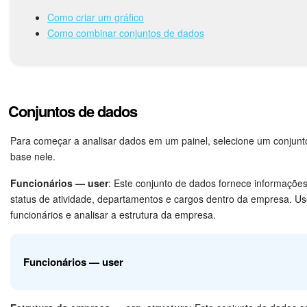
Tarefas e Projetos
Como criar um gráfico
Como combinar conjuntos de dados
CRM
Agendamento on-line
CoPilot - IA no Bitrix24
Conjuntos de dados
Contact Center
Para começar a analisar dados em um painel, selecione um conjunt
base nele.
Telefonia
Funcionários — user
: Este conjunto de dados fornece informações
status de atividade, departamentos e cargos dentro da empresa. Us
CRM + Loja On-line
funcionários e analisar a estrutura da empresa.
Sales Center
Funcionários — user
Análise CRM
Criador de BI