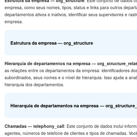
Estrutura da empresa — org_structure
: Este conjunto de dados 
empresa, como seus nomes, tipos, status e links para outros depart
Automação
departamentos ativos e inativos, identificar seus supervisores e rast
Campo
Descrição
empresa.
Marketing
ID
Identificador único
Estrutura da empresa — org_structure
Bitrix24.Sites
Loja On-line
Atividade ("Y - trabalhando"
ACTIVE
Hierarquia de departamentos na empresa — org_structure_rela
demitido")
as relações entre os departamentos da empresa: identificadores do
Gerenciamento do inventário
subordinados, seus nomes e o nível de hierarquia. Isso ajuda a anali
Campo
Descrição
NAME
Nome do usuário
hierarquia dos departamentos.
Empresa
A posição do departamento
Assinatura eletrônica para RH
ID
ID do departamento na estrutura
Hierarquia de departamentos na empresa — org_structure_
da empresa é mostrada c
da empresa / Departam
Assinatura eletrônica
DEPARTMENT
Mostra se o departamento está ati
, começando com
empresa
ACTIVE
Chamadas — telephony_call
: Este conjunto de dados inclui inf
não ("N")
departamento raiz, que é 
Base de conhecimento
agentes, números de telefone de clientes e tipos de chamadas. Voc