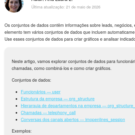
Segurança
Última atualização: 21 de maio de 2026
Como Começar?
Os conjuntos de dados contêm informações sobre leads, negócios,
Feed
elemento tem vários conjuntos de dados que incluem automaticame
Use esses conjuntos de dados para criar gráficos e analisar indic
Messenger
Neste artigo, vamos explorar conjuntos de dados para funcionár
Bitrix24 Collabs
chamadas, como combiná-los e como criar gráficos.
Calendário
Conjuntos de dados:
Bitrix24 Drive
Funcionários — user
Estrutura da empresa — org_structure
Hierarquia de departamentos na empresa — org_structure_
E-mail
Chamadas — telephony_call
Conversas dos canais abertos — imopenlines_session
Grupos de trabalho
Exemplos: