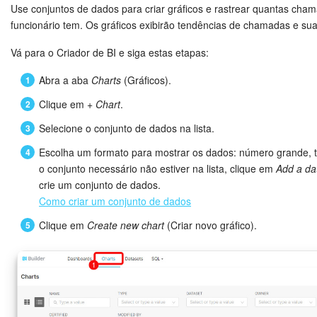
Nome do departamento de 
Use conjuntos de dados para criar gráficos e rastrear quantas cha
DEP2
Departamento de ope
na estrutura
Novidades do Helpdesk (arquivo)
funcionário tem. Os gráficos exibirão tendências de chamadas e su
CHILD_NODE_NAME
Nome do departamento subo
PORTAL_USER_DEPARTMENT
exemplo, "[1] Empres
Identificador da conver
Departamento de TI"
Vá para o Criador de BI e siga estas etapas:
ID
Nome do departamento de t
aberto
Identificador e nome do depa
DEP3
CHILD_NODE
COMECE GRÁTIS
na estrutura
Abra a aba
Charts
(Gráficos).
subordinado
O número de telefon
PORTAL_NUMBER
MODE
Tipo de conversa: "Entr
Clique em
+ Chart
.
associado à chamad
LOGIN
ID do departamento de prim
DEP1_ID
Selecione o conjunto de dados na lista.
estrutura
Status da conversa: "Nov
PHONE_NUMBER
Número de telefone d
Escolha um formato para mostrar os dados: número grande, ta
"Em andamento", "Clien
o conjunto necessário não estiver na lista, clique em
Add a da
ID do departamento de seg
resposta", "Agente resp
DEP2_ID
STATUS
crie um conjunto de dados.
Tipo de chamada: 1 - 
estrutura
"Aguardando fechament
Como criar um conjunto de dados
CALL_TYPE
entrada, 3 - encami
"Encerrado", "Spam", "D
entrada, 4 - retorno
"Encerrado sem notifica
Clique em
Create new chart
(Criar novo gráfico).
ID do departamento de terc
DEP3_ID
estrutura
CALL_DURATION
Duração da chamad
Conversa marcada com
SPAM
sim, N — não
ID e nome do departamento
DEP1_N
CALL_START_TIME
Horário de início da
nível na estrutura
Origem da solicitação, 