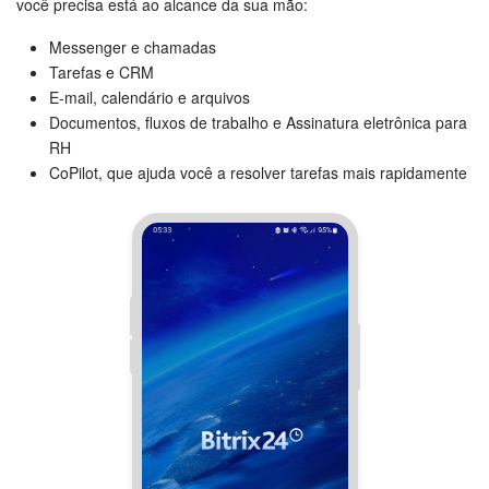
você precisa está ao alcance da sua mão:
Tarefas e Projetos
Messenger e chamadas
Tarefas e CRM
E-mail, calendário e arquivos
CRM
Documentos, fluxos de trabalho e Assinatura eletrônica para
RH
Agendamento on-line
CoPilot, que ajuda você a resolver tarefas mais rapidamente
CoPilot - IA no Bitrix24
Contact Center
Telefonia
CRM + Loja On-line
Sales Center
Análise CRM