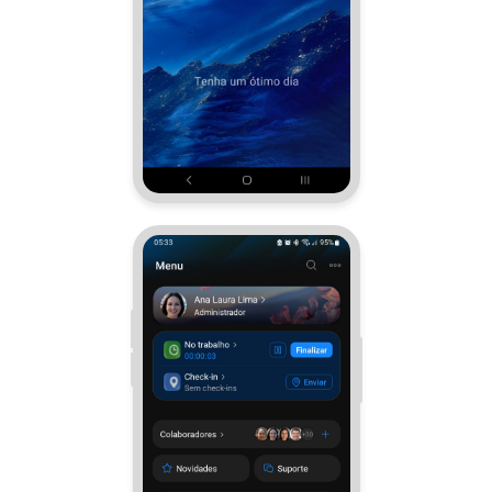
Criador de BI
Automação
Marketing
Bitrix24.Sites
Loja On-line
Gerenciamento do inventário
Empresa
Assinatura eletrônica para RH
Assinatura eletrônica