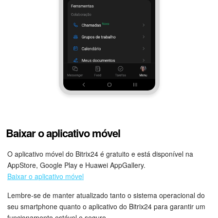
Base de conhecimento
Videoconferências em HD
Processos de negócio
Market (Aplicativos)
Assinatura
Baixar o aplicativo móvel
Configurações
O aplicativo móvel do Bitrix24 é gratuito e está disponível na
Widget de colaborador
AppStore, Google Play e Huawei AppGallery.
Baixar o aplicativo móvel
Bitrix24 Messenger
Lembre-se de manter atualizado tanto o sistema operacional do
Bitrix24 On-premise
seu smartphone quanto o aplicativo do Bitrix24 para garantir um
funcionamento estável e seguro.