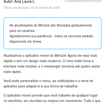
Cadastro e Login no Bitrix24
Compartilhar
Imprimir
Baixar
Autor: Ana Laura L.
Última atualização: 26 de janeiro de 2026
Segurança
Como Começar?
As atualizações do Bitrix24 são liberadas gradualmente
para os usuários.
Feed
Agradecemos sua paciência - todos os recursos estarão
disponíveis em breve.
Messenger
Atualizamos o aplicativo móvel do Bitrix24! Agora ele está mais
Bitrix24 Collabs
rápido e tem um design mais moderno. O novo estilo torna a
interface mais intuitiva, e o messenger funciona até quatro vezes
Calendário
mais rápido.
Bitrix24 Drive
Você pode personalizar o menu, as notificações e o tema do
aplicativo para adaptá-lo à sua forma de trabalhar.
E-mail
O aplicativo móvel permite que você trabalhe de qualquer lugar:
no escritório, em reuniões ou mesmo em movimento. Tudo o que
Grupos de trabalho