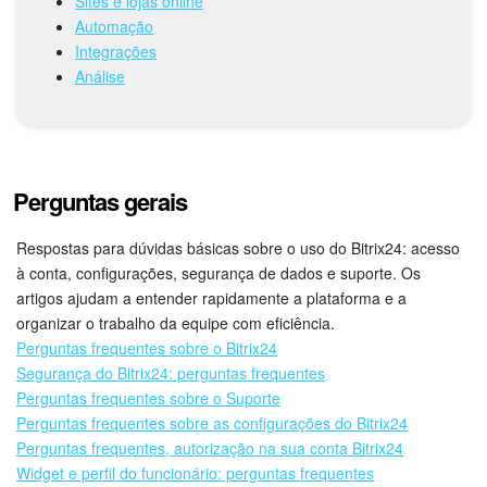
Sites e lojas online
Automação
Tarefas e Projetos
Integrações
Análise
CRM
Agendamento on-line
Perguntas gerais
CoPilot - IA no Bitrix24
Respostas para dúvidas básicas sobre o uso do Bitrix24: acesso
Contact Center
à conta, configurações, segurança de dados e suporte. Os
artigos ajudam a entender rapidamente a plataforma e a
Telefonia
organizar o trabalho da equipe com eficiência.
Perguntas frequentes sobre o Bitrix24
CRM + Loja On-line
Segurança do Bitrix24: perguntas frequentes
Perguntas frequentes sobre o Suporte
Sales Center
Perguntas frequentes sobre as configurações do Bitrix24
Perguntas frequentes, autorização na sua conta Bitrix24
Análise CRM
Widget e perfil do funcionário: perguntas frequentes