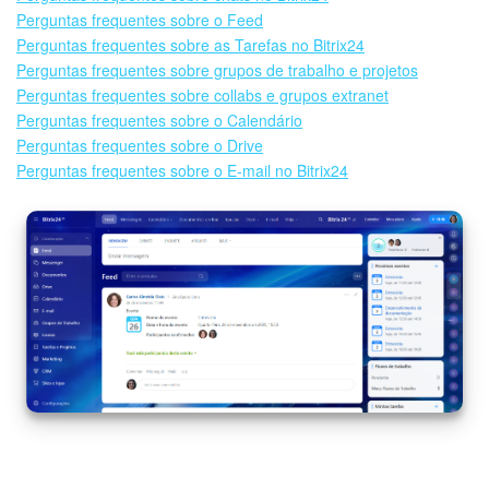
Perguntas frequentes sobre o Feed
Base de conhecimento
Perguntas frequentes sobre as Tarefas no Bitrix24
Perguntas frequentes sobre grupos de trabalho e projetos
Videoconferências em HD
Perguntas frequentes sobre collabs e grupos extranet
Perguntas frequentes sobre o Calendário
Processos de negócio
Perguntas frequentes sobre o Drive
Perguntas frequentes sobre o E-mail no Bitrix24
Market (Aplicativos)
Assinatura
Configurações
Widget de colaborador
Bitrix24 Messenger
Bitrix24 On-premise