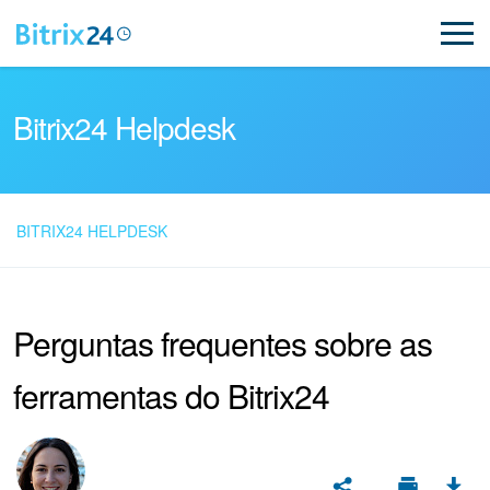
Bitrix24 Helpdesk
BITRIX24 HELPDESK
Leia as perguntas
frequentes
Perguntas frequentes sobre as
ferramentas do Bitrix24
Novo
Suporte do Bitrix24