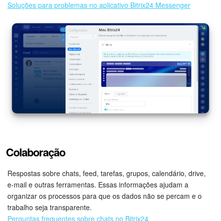
Soluções para problemas no aplicativo Bitrix24 Messenger
Criador de BI
Automação
Marketing
Bitrix24.Sites
Loja On-line
Gerenciamento do inventário
Colaboração
Empresa
Respostas sobre chats, feed, tarefas, grupos, calendário, drive,
e-mail e outras ferramentas. Essas informações ajudam a
Assinatura eletrônica para RH
organizar os processos para que os dados não se percam e o
trabalho seja transparente.
Assinatura eletrônica
Perguntas frequentes sobre chats no Bitrix24