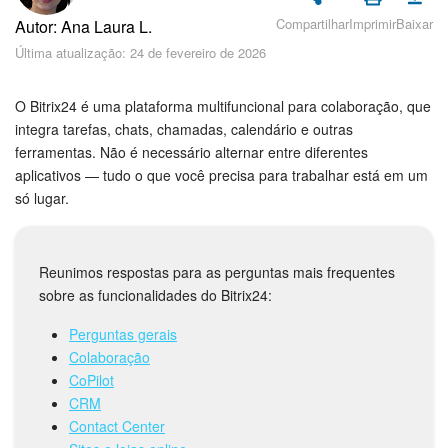
Cadastro e Login no Bitrix24
Compartilhar
Imprimir
Baixar
Autor: Ana Laura L.
Segurança
Última atualização: 24 de fevereiro de 2026
Como Começar?
O Bitrix24 é uma plataforma multifuncional para colaboração, que
integra tarefas, chats, chamadas, calendário e outras
Feed
ferramentas. Não é necessário alternar entre diferentes
aplicativos — tudo o que você precisa para trabalhar está em um
Messenger
só lugar.
Bitrix24 Collabs
Reunimos respostas para as perguntas mais frequentes
Calendário
sobre as funcionalidades do Bitrix24:
Perguntas gerais
Bitrix24 Drive
Colaboração
CoPilot
E-mail
CRM
Contact Center
Grupos de trabalho