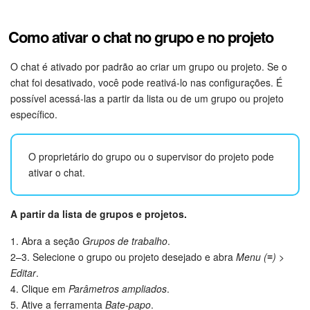
Criador de BI
Como ativar o chat no grupo e no projeto
Automação
O chat é ativado por padrão ao criar um grupo ou projeto. Se o
chat foi desativado, você pode reativá-lo nas configurações. É
Marketing
possível acessá-las a partir da lista ou de um grupo ou projeto
específico.
Bitrix24.Sites
O proprietário do grupo ou o supervisor do projeto pode
Loja On-line
ativar o chat.
Gerenciamento do inventário
A partir da lista de grupos e projetos.
Empresa
1. Abra a seção
Grupos de trabalho
.
2–3. Selecione o grupo ou projeto desejado e abra
Menu (≡) >
Assinatura eletrônica para RH
Editar
.
4. Clique em
Parâmetros ampliados
.
Assinatura eletrônica
5. Ative a ferramenta
Bate-papo
.