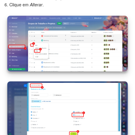
6. Clique em
Alterar
.
Base de conhecimento
Videoconferências em HD
Processos de negócio
Market (Aplicativos)
Assinatura
Configurações
Widget de colaborador
Bitrix24 Messenger
Bitrix24 On-premise