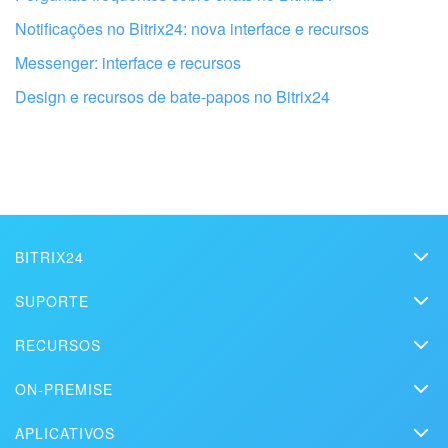
Notificações no Bitrix24: nova interface e recursos
Messenger: interface e recursos
Design e recursos de bate-papos no Bitrix24
BITRIX24
Bitrix24
SUPORTE
Preços
Obtenha seu Bitrix24 configurado por
Assistência Técnica
profissionais locais
RECURSOS
Kit de mídia
Webinars
Blog
Contato
ON-PREMISE
Vídeos explicativos
Artigos
ENCONTRAR PARCEIRO BITRIX24 NAS PROXIMIDADES
Edição On-premise
Na imprensa
Contate o suporte
APLICATIVOS
Soluções
Teste gratuito