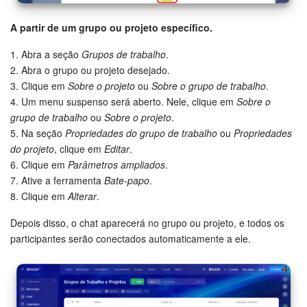
Questões Gerais
A partir de um grupo ou projeto específico.
Novidades do Helpdesk (arquivo)
1. Abra a seção
Grupos de trabalho
.
2. Abra o grupo ou projeto desejado.
3. Clique em
Sobre o projeto
ou
Sobre o grupo de trabalho
.
COMECE GRÁTIS
4. Um menu suspenso será aberto. Nele, clique em
Sobre o
grupo de trabalho
ou
Sobre o projeto
.
LOGIN
5. Na seção
Propriedades do grupo de trabalho
ou
Propriedades
do projeto
, clique em
Editar
.
6. Clique em
Parâmetros ampliados
.
7. Ative a ferramenta
Bate-papo
.
8. Clique em
Alterar
.
Depois disso, o chat aparecerá no grupo ou projeto, e todos os
participantes serão conectados automaticamente a ele.