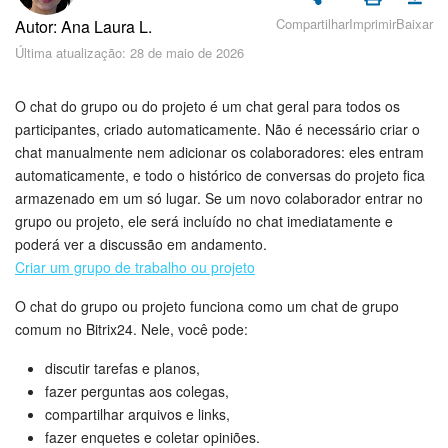
Cadastro e Login no Bitrix24
Compartilhar
Imprimir
Baixar
Autor: Ana Laura L.
Segurança
Última atualização: 28 de maio de 2026
Como Começar?
O chat do grupo ou do projeto é um chat geral para todos os
participantes, criado automaticamente. Não é necessário criar o
Feed
chat manualmente nem adicionar os colaboradores: eles entram
automaticamente, e todo o histórico de conversas do projeto fica
Messenger
armazenado em um só lugar. Se um novo colaborador entrar no
grupo ou projeto, ele será incluído no chat imediatamente e
poderá ver a discussão em andamento.
Bitrix24 Collabs
Criar um grupo de trabalho ou projeto
Calendário
O chat do grupo ou projeto funciona como um chat de grupo
comum no Bitrix24. Nele, você pode:
Bitrix24 Drive
discutir tarefas e planos,
fazer perguntas aos colegas,
E-mail
compartilhar arquivos e links,
fazer enquetes e coletar opiniões.
Grupos de trabalho