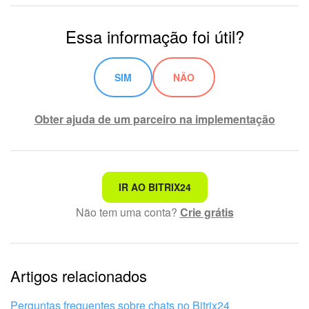
Essa informação foi útil?
SIM
NÃO
Obter ajuda de um parceiro na implementação
Não é o que estou procurando
IR AO BITRIX24
Não tem uma conta?
Crie grátis
Texto complexo e incompreensível
Informações estão desatualizadas
Artigos relacionados
Explicação muito breve, preciso de mais informações
Não gosto de como esta ferramenta funciona
Perguntas frequentes sobre chats no Bitrix24