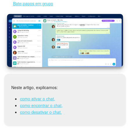
Bate-papos em grupo
Tarefas e Projetos
CRM
Agendamento on-line
CoPilot - IA no Bitrix24
Contact Center
Telefonia
Neste artigo, explicamos:
CRM + Loja On-line
como ativar o chat,
como encontrar o chat,
Sales Center
como desativar o chat.
Análise CRM