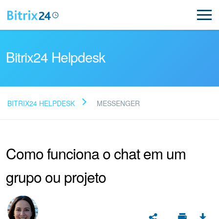
Bitrix24 Helpdesk
BITRIX24 HELPDESK
MESSENGER
Leia as perguntas
frequentes
Como funciona o chat em um
grupo ou projeto
Novo
Suporte do Bitrix24