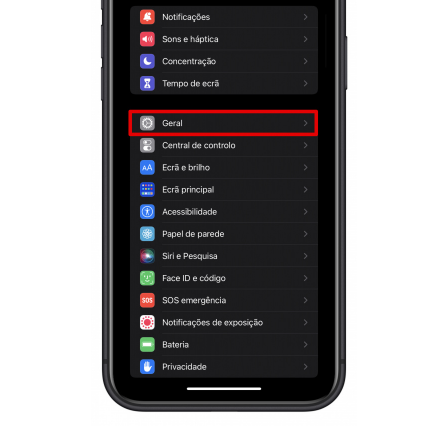
Questões Gerais
Novidades do Helpdesk (arquivo)
COMECE GRÁTIS
LOGIN