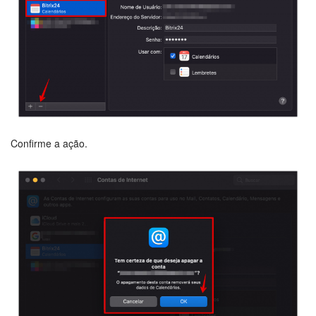
Criador de BI
Automação
Marketing
Bitrix24.Sites
Confirme a ação.
Loja On-line
Gerenciamento do inventário
Empresa
Assinatura eletrônica para RH
Assinatura eletrônica