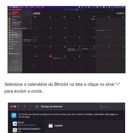
Tarefas e Projetos
CRM
Agendamento on-line
CoPilot - IA no Bitrix24
Contact Center
Selecione o calendário do Bitrix24 na lista e clique no sinal "
-
"
Telefonia
para excluir a conta.
CRM + Loja On-line
Sales Center
Análise CRM