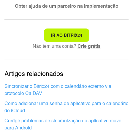
Obter ajuda de um parceiro na implementação
Não é o que estou procurando
IR AO BITRIX24
Não tem uma conta?
Crie grátis
Texto complexo e incompreensível
Informações estão desatualizadas
Artigos relacionados
Explicação muito breve, preciso de mais informações
Não gosto de como esta ferramenta funciona
Sincronizar o Bitrix24 com o calendário externo via
protocolo CalDAV
Como adicionar uma senha de aplicativo para o calendário
do iCloud
Corrigir problemas de sincronização do aplicativo móvel
para Android