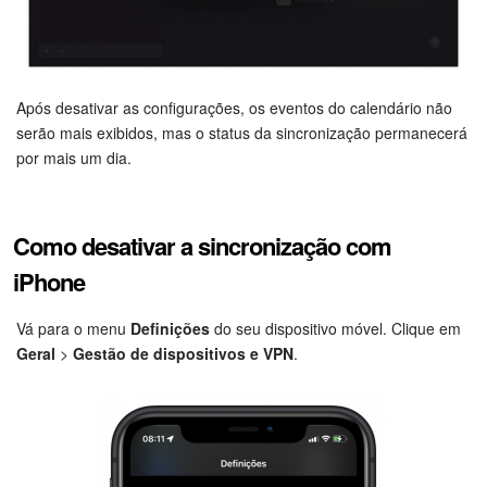
Base de conhecimento
Videoconferências em HD
Após desativar as configurações, os eventos do calendário não
serão mais exibidos, mas o status da sincronização permanecerá
Processos de negócio
por mais um dia.
Market (Aplicativos)
Como desativar a sincronização com
Assinatura
iPhone
Configurações
Vá para o menu
Definições
do seu dispositivo móvel. Clique em
Widget de colaborador
Geral
>
Gestão de dispositivos e VPN
.
Bitrix24 Messenger
Bitrix24 On-premise