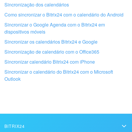
Sincronização dos calendários
Como sincronizar o Bitrix24 com o calendário do Android
Sincronizar o Google Agenda com o Bitrix24 em
dispositivos móveis
Sincronizar os calendários Bitrix24 e Google
Obtenha seu Bitrix24 configurado por
Sincronização de calendário com o Office365
profissionais locais
Sincronizar calendário Bitrix24 com iPhone
Sincronizar o calendário do Bitrix24 com o Microsoft
ENCONTRAR PARCEIRO BITRIX24 NAS PROXIMIDADES
Outlook
BITRIX24