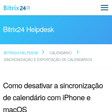
Bitrix24 Helpdesk
BITRIX24 HELPDESK
CALENDÁRIO
Leia as perguntas
SINCRONIZAÇÃO E EXPORTAÇÃO DE CALENDÁRIOS
frequentes
Como desativar a sincronização
Novo
de calendário com iPhone e
Suporte do Bitrix24
macOS