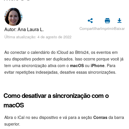
Cadastro e Login no Bitrix24
Segurança
Como Começar?
Compartilhar
Imprimir
Baixar
Autor: Ana Laura L.
Última atualização: 4 de agosto de 2022
Feed
Ao conectar o calendário do iCloud ao Bitrix24, os eventos em
Messenger
seu dispositivo podem ser duplicados. Isso ocorre porque você já
tem uma sincronização ativa com o
macOS
ou
iPhone
. Para
Bitrix24 Collabs
evitar repetições indesejadas, desative essas sincronizações.
Calendário
Como desativar a sincronização com o
Bitrix24 Drive
macOS
E-mail
Abra o iCal no seu dispositivo e vá para a seção
Contas
da barra
superior.
Grupos de trabalho