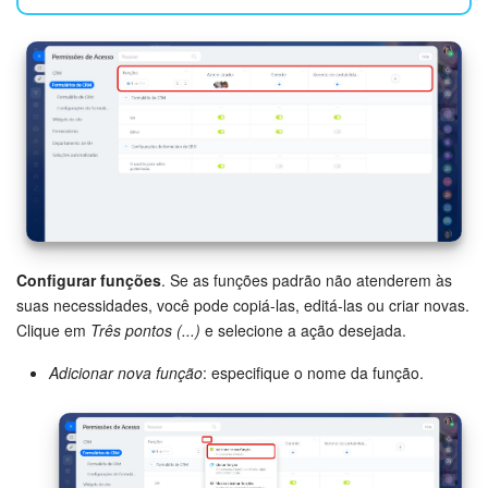
Base de conhecimento
Videoconferências em HD
Processos de negócio
Market (Aplicativos)
Assinatura
Configurar funções
. Se as funções padrão não atenderem às
Configurações
suas necessidades, você pode copiá-las, editá-las ou criar novas.
Clique em
Três pontos (...)
e selecione a ação desejada.
Widget de colaborador
Adicionar nova função
: especifique o nome da função.
Bitrix24 Messenger
Bitrix24 On-premise