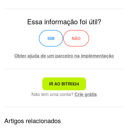
Essa informação foi útil?
SIM
NÃO
Obter ajuda de um parceiro na implementação
Não é o que estou procurando
IR AO BITRIX24
Não tem uma conta?
Crie grátis
Texto complexo e incompreensível
Informações estão desatualizadas
Artigos relacionados
Explicação muito breve, preciso de mais informações