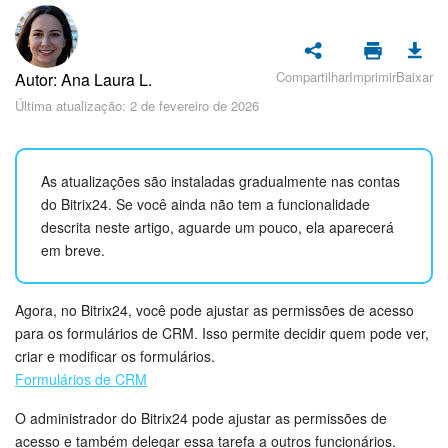
Cadastro e Login no Bitrix24
Segurança
Compartilhar
Imprimir
Baixar
Autor: Ana Laura L.
Como Começar?
Última atualização: 2 de fevereiro de 2026
Feed
As atualizações são instaladas gradualmente nas contas
Messenger
do Bitrix24. Se você ainda não tem a funcionalidade
descrita neste artigo, aguarde um pouco, ela aparecerá
Bitrix24 Collabs
em breve.
Calendário
Agora, no Bitrix24, você pode ajustar as permissões de acesso
para os formulários de CRM. Isso permite decidir quem pode ver,
Bitrix24 Drive
criar e modificar os formulários.
Formulários de CRM
E-mail
O administrador do Bitrix24 pode ajustar as permissões de
Grupos de trabalho
acesso e também delegar essa tarefa a outros funcionários.