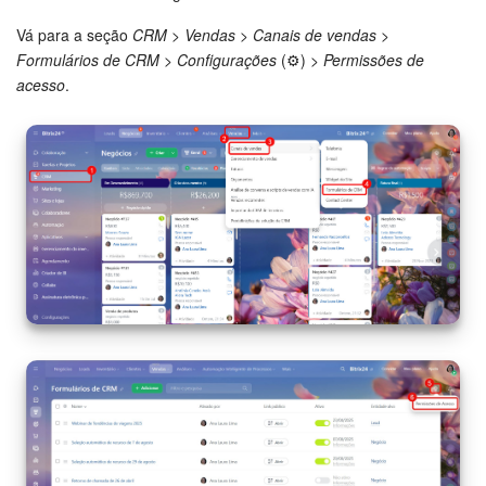
Vá para a seção
CRM > Vendas > Canais de vendas >
Tarefas e Projetos
Formulários de CRM
>
Configurações
(⚙️) >
Permissões de
acesso
.
CRM
Agendamento on-line
CoPilot - IA no Bitrix24
Contact Center
Telefonia
CRM + Loja On-line
Sales Center
Análise CRM