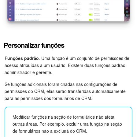
Criador de BI
Automação
Marketing
Personalizar funções
Bitrix24.Sites
Funções padrão
. Uma função é um conjunto de permissões de
acesso atribuídas a um usuário. Existem duas funções padrão:
Loja On-line
administrador e gerente.
Se funções adicionais foram criadas nas configurações de
Gerenciamento do inventário
permissões do CRM, elas serão transferidas automaticamente
para as permissões dos formulários de CRM.
Empresa
Assinatura eletrônica para RH
Modificar funções na seção de formulários não afeta
outras áreas. Por exemplo, excluir uma função na seção
Assinatura eletrônica
de formulários não a excluirá do CRM.