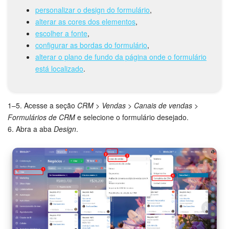
personalizar o design do formulário
,
Tarefas e Projetos
alterar as cores dos elementos
,
escolher a fonte
,
configurar as bordas do formulário
,
CRM
alterar o plano de fundo da página onde o formulário
está localizado
.
Agendamento on-line
CoPilot - IA no Bitrix24
1–5. Acesse a seção
CRM > Vendas > Canais de vendas >
Formulários de CRM
e selecione o formulário desejado.
Contact Center
6. Abra a aba
Design
.
Telefonia
CRM + Loja On-line
Sales Center
Análise CRM