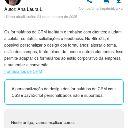
Cadastro e Login no Bitrix24
Compartilhar
Imprimir
Baixar
Autor: Ana Laura L.
Segurança
Última atualização: 24 de setembro de 2025
Como Começar?
Os formulários de CRM facilitam o trabalho com clientes: ajudam
a coletar contatos, solicitações e feedbacks. No Bitrix24, é
Feed
possível personalizar o design dos formulários: alterar o tema,
estilo dos campos, fonte, plano de fundo e outros elementos. Isso
Messenger
permite adaptar os formulários ao estilo corporativo da empresa
e aumentar a conversão.
Bitrix24 Collabs
Formulários de CRM
Calendário
A personalização do design dos formulários de CRM com
CSS e JavaScript personalizados não é suportada.
Bitrix24 Drive
E-mail
Neste artigo, vamos explicar como:
Grupos de trabalho