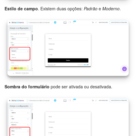
Questões Gerais
Estilo de campo
. Existem duas opções:
Padrão
e
Moderno
.
Novidades do Helpdesk (arquivo)
COMECE GRÁTIS
LOGIN
Sombra do formulário
pode ser ativada ou desativada.