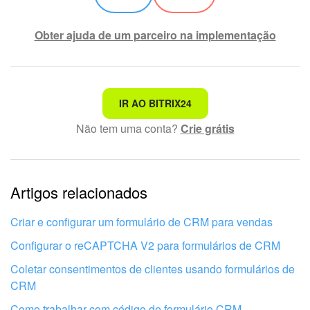
Obter ajuda de um parceiro na implementação
Não é o que estou procurando
IR AO BITRIX24
Não tem uma conta?
Crie grátis
Texto complexo e incompreensível
Informações estão desatualizadas
Artigos relacionados
Explicação muito breve, preciso de mais informações
Não gosto de como esta ferramenta funciona
Criar e configurar um formulário de CRM para vendas
Configurar o reCAPTCHA V2 para formulários de CRM
Coletar consentimentos de clientes usando formulários de
CRM
Como trabalhar com código de formulário CRM