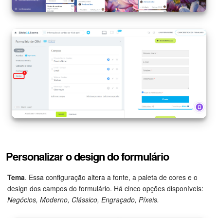
Criador de BI
Automação
Marketing
Bitrix24.Sites
Loja On-line
Gerenciamento do inventário
Personalizar o design do formulário
Empresa
Tema
. Essa configuração altera a fonte, a paleta de cores e o
Assinatura eletrônica para RH
design dos campos do formulário. Há cinco opções disponíveis:
Negócios, Moderno, Clássico, Engraçado, Píxeis.
Assinatura eletrônica