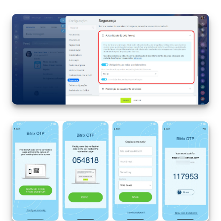
Tarefas e Projetos
CRM
Agendamento on-line
CoPilot - IA no Bitrix24
Contact Center
Telefonia
CRM + Loja On-line
Sales Center
Análise CRM