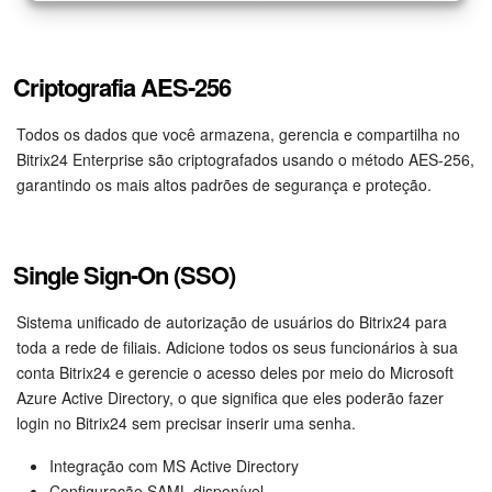
Criador de BI
Criptografia AES-256
Automação
Todos os dados que você armazena, gerencia e compartilha no
Marketing
Bitrix24 Enterprise são criptografados usando o método AES-256,
garantindo os mais altos padrões de segurança e proteção.
Bitrix24.Sites
Loja On-line
Single Sign-On (SSO)
Gerenciamento do inventário
Sistema unificado de autorização de usuários do Bitrix24 para
toda a rede de filiais. Adicione todos os seus funcionários à sua
Empresa
conta Bitrix24 e gerencie o acesso deles por meio do Microsoft
Azure Active Directory, o que significa que eles poderão fazer
Assinatura eletrônica para RH
login no Bitrix24 sem precisar inserir uma senha.
Integração com MS Active Directory
Assinatura eletrônica
Configuração SAML disponível