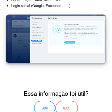
Login social (Google, Facebook, etc.)
Base de conhecimento
Videoconferências em HD
Processos de negócio
Market (Aplicativos)
Assinatura
Configurações
Widget de colaborador
Essa informação foi útil?
Bitrix24 Messenger
Bitrix24 On-premise
SIM
NÃO