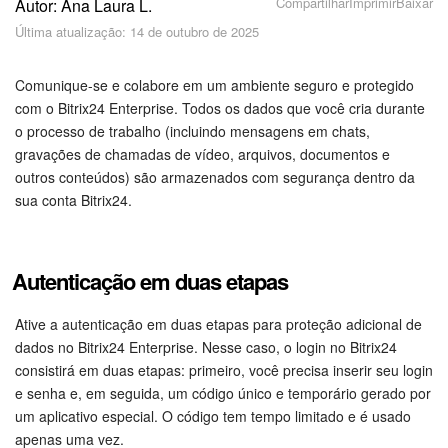
Cadastro e Login no Bitrix24
Compartilhar
Imprimir
Baixar
Autor: Ana Laura L.
Última atualização: 14 de outubro de 2025
Segurança
Comunique-se e colabore em um ambiente seguro e protegido
Como Começar?
com o Bitrix24 Enterprise. Todos os dados que você cria durante
o processo de trabalho (incluindo mensagens em chats,
Feed
gravações de chamadas de vídeo, arquivos, documentos e
outros conteúdos) são armazenados com segurança dentro da
Messenger
sua conta Bitrix24.
Bitrix24 Collabs
Autenticação em duas etapas
Calendário
Ative a autenticação em duas etapas para proteção adicional de
Bitrix24 Drive
dados no Bitrix24 Enterprise. Nesse caso, o login no Bitrix24
consistirá em duas etapas: primeiro, você precisa inserir seu login
E-mail
e senha e, em seguida, um código único e temporário gerado por
um aplicativo especial. O código tem tempo limitado e é usado
apenas uma vez.
Grupos de trabalho