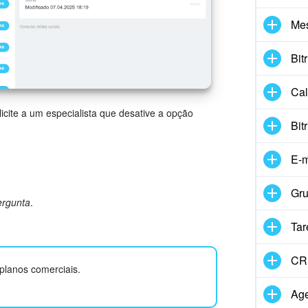
Me
Bit
Cal
licite a um especialista que desative a opção
Bit
.
E-m
Gru
ergunta
.
Tar
CR
planos comerciais.
Age