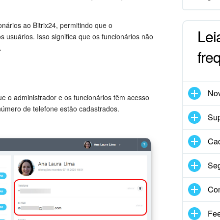
nários ao Bitrix24, permitindo que o
Lei
 usuários. Isso significa que os funcionários não
.
fre
No
que o administrador e os funcionários têm acesso
 número de telefone estão cadastrados.
Sup
Cad
Se
Co
Fe