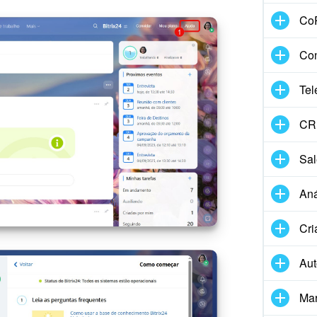
CoP
Con
Tel
CRM
Sal
An
Cri
Au
Mar