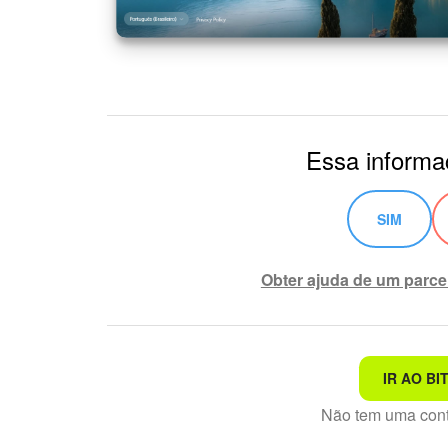
Essa informaç
SIM
Obter ajuda de um parce
IR AO BI
Não é o que estou procur
Não tem uma con
Texto complexo e incompr