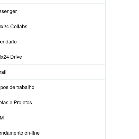
ssenger
rix24 Collabs
endário
rix24 Drive
ail
pos de trabalho
efas e Projetos
M
ndamento on-line