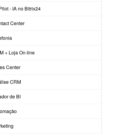
ilot - IA no Bitrix24
tact Center
efonia
 + Loja On-line
es Center
álise CRM
ador de BI
tomação
keting