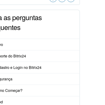
a as perguntas
quentes
vo
orte do Bitrix24
astro e Login no Bitrix24
gurança
mo Começar?
ed