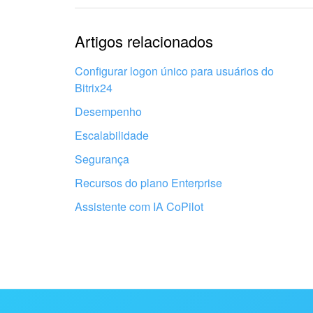
Informações estão desatu
Artigos relacionados
Explicação muito breve, p
Configurar logon único para usuários do
Bitrix24
Não gosto de como esta f
Desempenho
Escalabilidade
Segurança
Recursos do plano Enterprise
Assistente com IA CoPilot
Obtenha seu Bitrix24 configurado 
profissionais locais
ENCONTRAR PARCEIRO BITRIX24 NAS PROXIMI