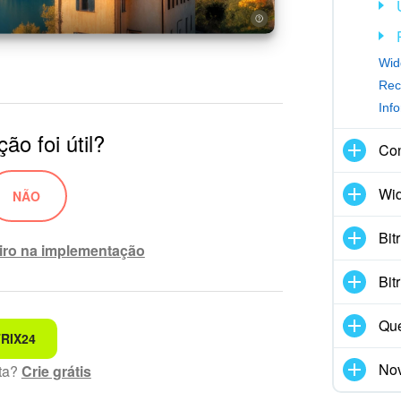
Wid
Rec
Inf
ão foi útil?
Con
Wid
NÃO
Bit
iro na implementação
Bit
Que
TRIX24
ando
Nov
ta?
Crie grátis
eensível