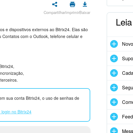
Compartilhar
Imprimir
Baixar
Leia
s e dispositivos externos ao Bitrix24. Elas são
u Contatos com o Outlook, telefone celular e
Nov
Supor
itrix24,
Cadas
sincronização,
terceiros.
Segu
 em sua conta Bitrix24, o uso de senhas de
Com
 login no Bitrix24
Feed
Mess