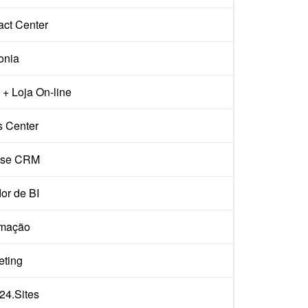
act Center
onia
+ Loja On-line
s Center
ise CRM
or de BI
mação
eting
x24.Sites