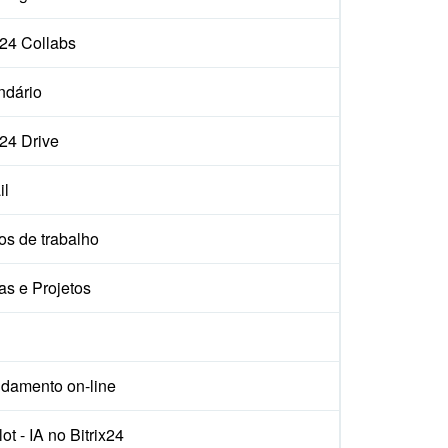
x24 Collabs
ndário
x24 Drive
il
os de trabalho
as e Projetos
damento on-line
ot - IA no Bitrix24