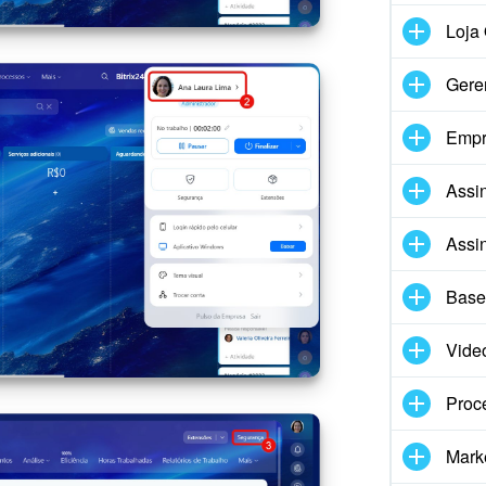
Loja 
Gere
Empr
Assin
Assin
Base
Vide
Proc
Marke