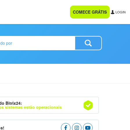
COMECE GRÁTIS
LOGIN
do Bitrix24:
os sistemas estão operacionais
os!