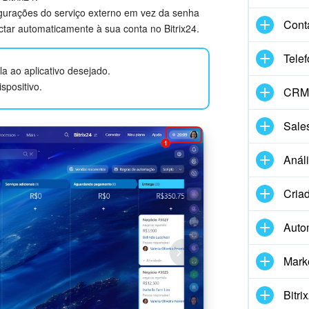
igurações do serviço externo em vez da senha
Cont
ctar automaticamente à sua conta no Bitrix24.
Telef
la ao aplicativo desejado.
spositivo.
CRM 
Sale
Anál
Criad
Auto
Mark
Bitri