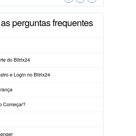
 as perguntas frequentes
o
te do Bitrix24
tro e Login no Bitrix24
rança
o Começar?
enger