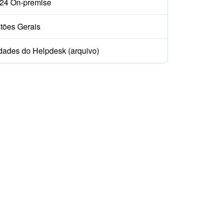
ix24 On-premise
tões Gerais
dades do Helpdesk (arquivo)