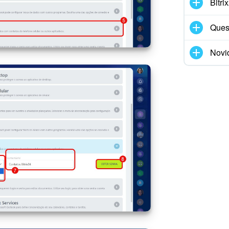
Bitr
Ques
Novi