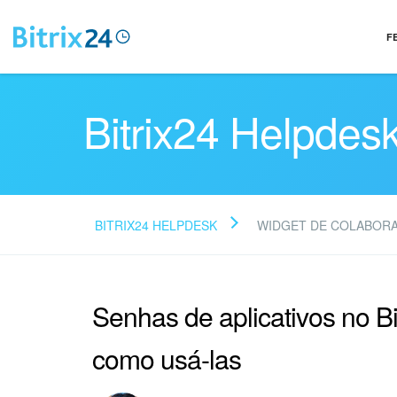
F
Bitrix24 Helpdes
BITRIX24 HELPDESK
WIDGET DE COLABOR
Senhas de aplicativos no Bi
como usá-las