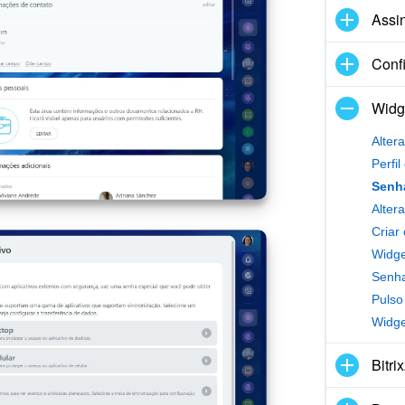
Assi
Conf
Widg
Alter
Perfi
Altera
Criar
Widge
Senha
Widge
Bitr