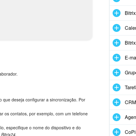
Bitri
Cale
Bitri
E-ma
Grup
aborador.
Taref
 que deseja configurar a sincronização. Por
CRM
zar os contatos, por exemplo, com um telefone
Agen
o, especifique o nome do dispositivo e do
CoPil
Bitrix24
.