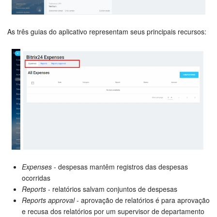
Criador de BI
As três guias do aplicativo representam seus principais recursos:
Automação
Marketing
Bitrix24.Sites
Depois de ler e aceitar os Termos e Condições, clique em
instalar mais uma vez:
Loja On-line
Gerenciamento do inventário
Empresa
Expenses
- despesas mantêm registros das despesas
ocorridas
Assinatura eletrônica para RH
Reports
- relatórios salvam conjuntos de despesas
Reports approval
- aprovação de relatórios é para aprovação
Assinatura eletrônica
e recusa dos relatórios por um supervisor de departamento