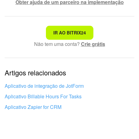
Obter ajuda de um parceiro na implementação
Não é o que estou procurando
IR AO BITRIX24
Não tem uma conta?
Crie grátis
Texto complexo e incompreensível
Informações estão desatualizadas
Artigos relacionados
Explicação muito breve, preciso de mais informações
Não gosto de como esta ferramenta funciona
Aplicativo de integração de JotForm
Aplicativo Billable Hours For Tasks
Aplicativo Zapier for CRM