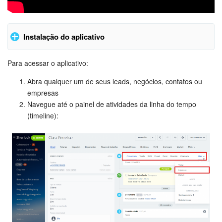
Tarefas e Projetos
Instalação do aplicativo
CRM
Encontre o aplicativo na seção Market da sua conta Bitrix24:
Para acessar o aplicativo:
Agendamento on-line
Abra qualquer um de seus leads, negócios, contatos ou
empresas
CoPilot - IA no Bitrix24
Navegue até o painel de atividades da linha do tempo
(timeline):
Contact Center
Telefonia
CRM + Loja On-line
Clique em Instalar:
Sales Center
Análise CRM