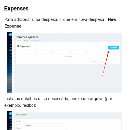
Expenses
Base de conhecimento
Conclua o processo de instalação:
Para adicionar uma despesa, clique em nova despesa -
New
Videoconferências em HD
Expense
:
Processos de negócio
Market (Aplicativos)
Assinatura
Configurações
Quando aparecer esta tela, isso significa que o aplicativo foi
instalado com sucesso:
Widget de colaborador
Insira os detalhes e, se necessário, anexe um arquivo (por
exemplo, recibo):
Bitrix24 Messenger
Bitrix24 On-premise