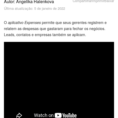
Cadastro e Login no Bitrix24
Compartilhar
Imprimir
Baixar
Autor: Angelika Halenkova
Última atualização: 5 de janeiro de 2022
Segurança
O
aplicativo Expenses
permite que seus gerentes registrem e
Como Começar?
relatem as despesas que gastaram para fechar os negócios.
Leads, contatos e empresas também se aplicam.
Feed
Messenger
Bitrix24 Collabs
Calendário
Bitrix24 Drive
E-mail
Grupos de trabalho