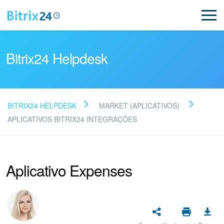
Bitrix24 Helpdesk
BITRIX24 HELPDESK
MARKET (APLICATIVOS)
Leia as perguntas
APLICATIVOS BITRIX24 INTEGRAÇÕES
frequentes
Aplicativo Expenses
Novo
Suporte do Bitrix24