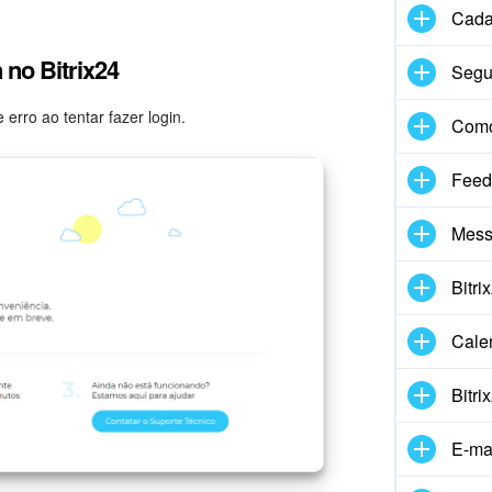
Cadas
 no Bitrix24
Segu
erro ao tentar fazer login.
Com
Feed
Mess
Bitri
Cale
Bitri
E-ma