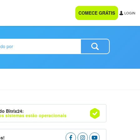
COMECE GRÁTIS
LOGIN
do Bitrix24:
os sistemas estão operacionais
os!