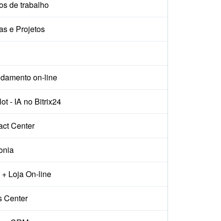
os de trabalho
as e Projetos
damento on-line
ot - IA no Bitrix24
act Center
onia
+ Loja On-line
s Center