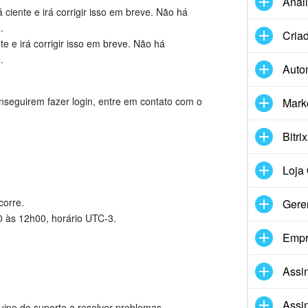
Anál
ciente e irá corrigir isso em breve. Não há
.
Criad
te e irá corrigir isso em breve. Não há
.
Auto
onseguirem fazer login, entre em contato com o
Mark
Bitri
Loja 
corre.
Gere
 às 12h00, horário UTC-3.
Empr
Assin
Assin
ipe de suporte a resolver problemas.