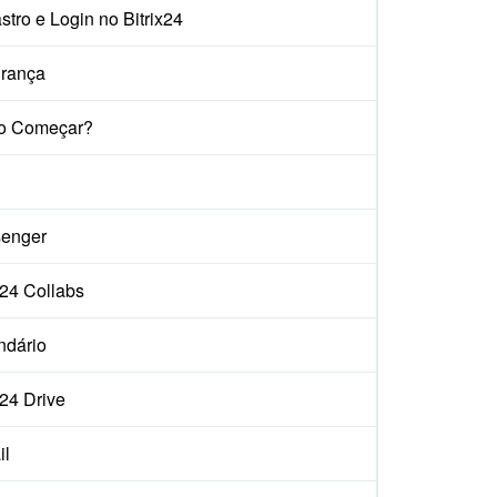
tro e Login no Bitrix24
rança
o Começar?
enger
x24 Collabs
ndário
x24 Drive
il