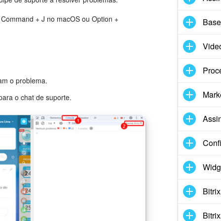
n + Command + J no macOS ou Option +
Base
Vide
Proc
sam o problema.
Marke
para o chat de suporte.
Assi
Conf
Widg
Bitr
Bitr