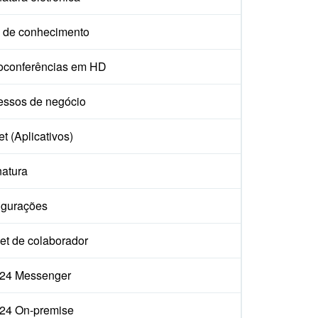
 de conhecimento
oconferências em HD
essos de negócio
t (Aplicativos)
natura
igurações
et de colaborador
ix24 Messenger
ix24 On-premise