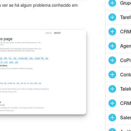
Grup
para ver se há algum problema conhecido em
Taref
CRM
Agen
CoPil
Cont
Telef
CRM 
Sale