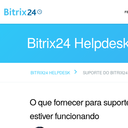
F
Bitrix24 Helpdes
BITRIX24 HELPDESK
SUPORTE DO BITRIX24
O que fornecer para suport
estiver funcionando