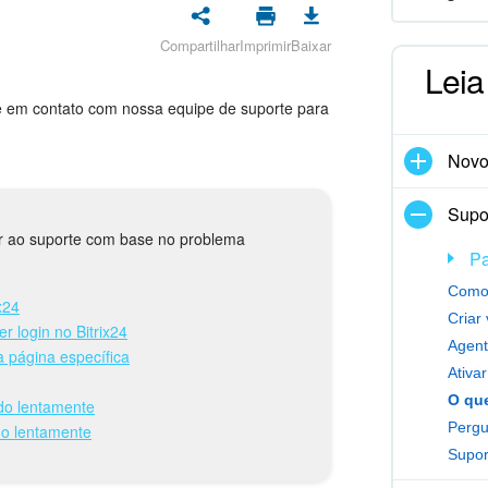
Compartilhar
Imprimir
Baixar
Leia
re em contato com nossa equipe de suporte para
Nov
Supor
er ao suporte com base no problema
Pa
Como 
x24
Criar
 login no Bitrix24
Agent
 página específica
Ativa
ndo lentamente
Pergu
do lentamente
Supor