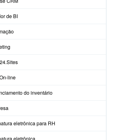
ise CRM
or de BI
mação
eting
x24.Sites
On-line
nciamento do inventário
esa
atura eletrônica para RH
atura eletrônica