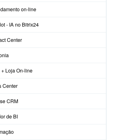
damento on-line
ot - IA no Bitrix24
act Center
onia
+ Loja On-line
s Center
ise CRM
or de BI
mação