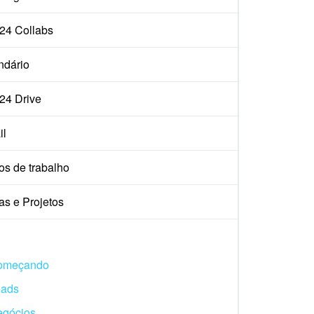
x24 Collabs
ndário
x24 Drive
il
os de trabalho
as e Projetos
omeçando
eads
gócios