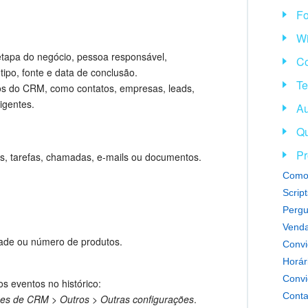
Fo
Wi
apa do negócio, pessoa responsável,
Co
 tipo, fonte e data de conclusão.
Te
os do CRM, como contatos, empresas, leads,
igentes.
Au
Qu
Pr
is, tarefas, chamadas, e-mails ou documentos.
Como 
Scrip
Pergu
Venda
ade ou número de produtos.
Horár
Convi
os eventos no histórico:
Conta
ões de CRM
>
Outros
>
Outras configurações
.