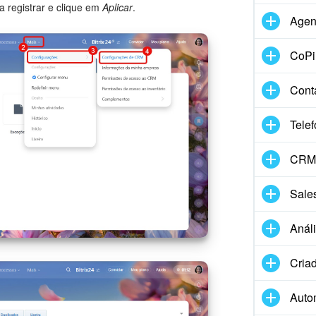
a registrar e clique em
Aplicar
.
Agen
CoPil
Cont
Telef
CRM 
Sale
Anál
Criad
Auto