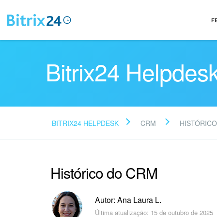
F
Bitrix24 Helpdes
BITRIX24 HELPDESK
CRM
HISTÓRICO
Histórico do CRM
Autor: Ana Laura L.
Última atualização: 15 de outubro de 2025