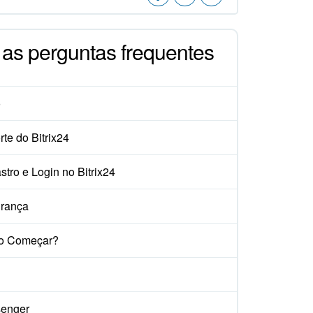
 as perguntas frequentes
o
te do Bitrix24
tro e Login no Bitrix24
rança
o Começar?
enger