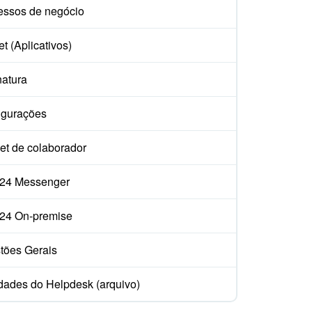
essos de negócio
t (Aplicativos)
natura
igurações
et de colaborador
ix24 Messenger
ix24 On-premise
tões Gerais
dades do Helpdesk (arquivo)