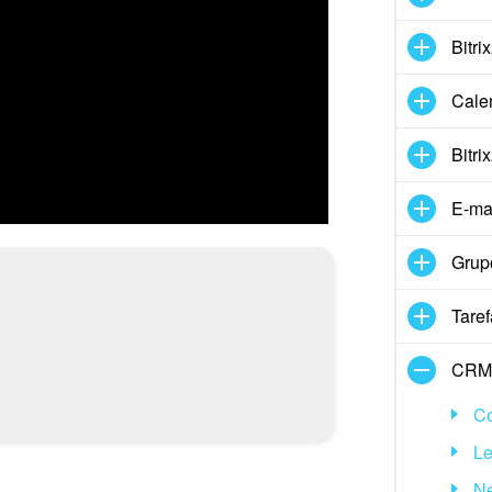
Bitri
Cale
Bitri
E-ma
Grup
Taref
CRM
C
L
Ne