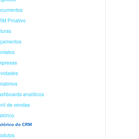
ocumentos
M Proativo
turas
rçamentos
ntatos
mpresas
ividades
latórios
shboards analíticos
nil de vendas
stórico
stórico do CRM
odutos