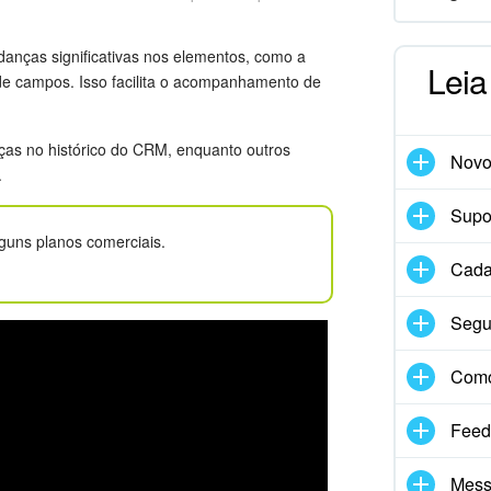
nças significativas nos elementos, como a
Leia
de campos. Isso facilita o acompanhamento de
ças no histórico do CRM, enquanto outros
Nov
.
Supor
guns planos comerciais.
Cadas
Segu
Com
Feed
Mess