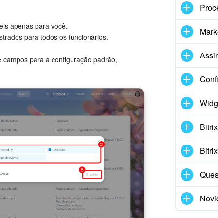
Proc
veis apenas para você.
Marke
trados para todos os funcionários.
Assi
e campos para a configuração padrão,
Conf
Widg
Bitr
Bitr
Ques
Novi