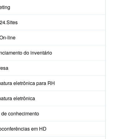
eting
x24.Sites
On-line
nciamento do inventário
esa
atura eletrônica para RH
atura eletrônica
 de conhecimento
oconferências em HD