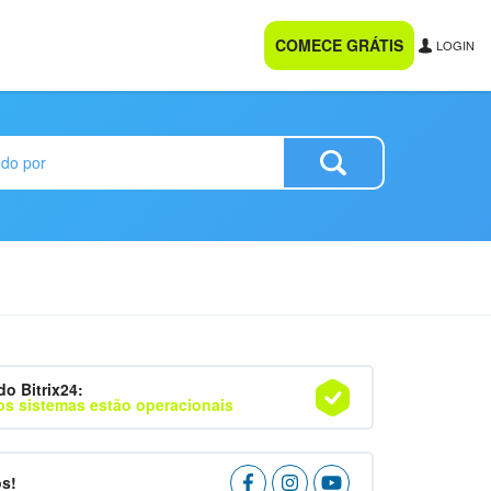
COMECE GRÁTIS
LOGIN
do Bitrix24:
os sistemas estão operacionais
os!