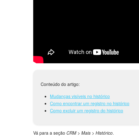
Conteúdo do artigo:
Mudanças visíveis no histórico
Como encontrar um registro no histórico
Como excluir um registro do histórico
Vá para a seção
CRM
>
Mais
>
Histórico
.