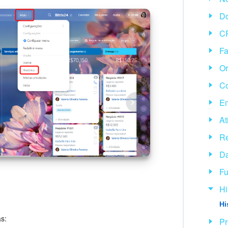
D
CR
Fa
O
Co
E
At
Re
Da
Fu
Hi
Hi
as:
Pr