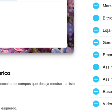
Mark
Bitri
Loja 
Gere
Empr
Assin
órico
Assin
, escolha os campos que deseja mostrar na lista
Base
Vide
r esquerdo.