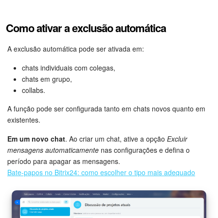
Tarefas e Projetos
Como ativar a exclusão automática
CRM
A exclusão automática pode ser ativada em:
chats individuais com colegas,
Agendamento on-line
chats em grupo,
collabs.
CoPilot - IA no Bitrix24
A função pode ser configurada tanto em chats novos quanto em
Contact Center
existentes.
Em um novo chat
. Ao criar um chat, ative a opção
Excluir
Telefonia
mensagens automaticamente
nas configurações e defina o
período para apagar as mensagens.
CRM + Loja On-line
Bate-papos no Bitrix24: como escolher o tipo mais adequado
Sales Center
Análise CRM