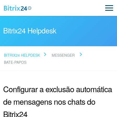
Bitrix24 Helpdesk
BITRIX24 HELPDESK
MESSENGER
Leia as perguntas
BATE-PAPOS
frequentes
Configurar a exclusão automática
Novo
de mensagens nos chats do
Suporte do Bitrix24
Bitrix24