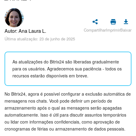
Cadastro e Login no Bitrix24
Segurança
Como Começar?
Compartilhar
Imprimir
Baixar
Autor: Ana Laura L.
Última atualização: 23 de junho de 2025
Feed
Messenger
As atualizações do Bitrix24 são liberadas gradualmente
para os usuários. Agradecemos sua paciência - todos os
Bitrix24 Collabs
recursos estarão disponíveis em breve.
Calendário
No Bitrix24, agora é possível configurar a exclusão automática de
mensagens nos chats. Você pode definir um período de
Bitrix24 Drive
armazenamento após o qual as mensagens serão apagadas
automaticamente. Isso é útil para discutir assuntos temporários
E-mail
ou lidar com informações confidenciais, como aprovação de
cronogramas de férias ou armazenamento de dados pessoais.
Grupos de trabalho