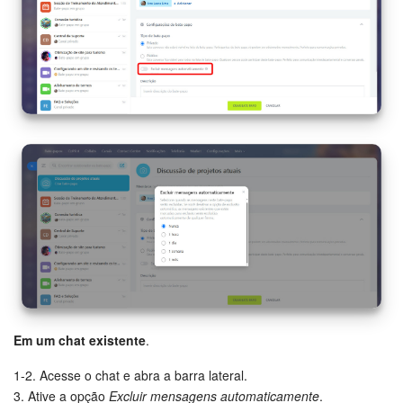
Criador de BI
Automação
Marketing
Bitrix24.Sites
Loja On-line
Gerenciamento do inventário
Empresa
Assinatura eletrônica para RH
Em um chat existente
.
1-2. Acesse o chat e abra a barra lateral.
Assinatura eletrônica
3. Ative a opção
Excluir mensagens automaticamente
.