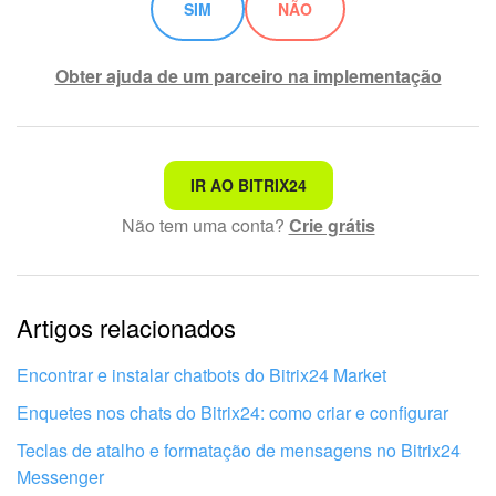
SIM
NÃO
Obter ajuda de um parceiro na implementação
Não é o que estou procurando
IR AO BITRIX24
Não tem uma conta?
Crie grátis
Texto complexo e incompreensível
Informações estão desatualizadas
Artigos relacionados
Explicação muito breve, preciso de mais informações
Não gosto de como esta ferramenta funciona
Encontrar e instalar chatbots do Bitrix24 Market
Enquetes nos chats do Bitrix24: como criar e configurar
Teclas de atalho e formatação de mensagens no Bitrix24
Messenger