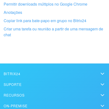
Permitir downloads múltiplos no Google Chrome
Anotações
Copiar link para bate-papo em grupo no Bitrix24
Criar uma tarefa ou reunião a partir de uma mensagem de
chat
Obtenha seu Bitrix24 configurado por
profissionais locais
ENCONTRAR PARCEIRO BITRIX24 NAS PROXIMIDADES
BITRIX24
Bitrix24
SUPORTE
Preços
Assistência Técnica
RECURSOS
Kit de mídia
Webinars
Blog
Contato
ON-PREMISE
Vídeos explicativos
Artigos