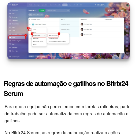
Base de conhecimento
Videoconferências em HD
Processos de negócio
Market (Aplicativos)
Assinatura
Regras de automação e gatilhos no Bitrix24
Configurações
Scrum
Widget de colaborador
Para que a equipe não perca tempo com tarefas rotineiras, parte
do trabalho pode ser automatizada com regras de automação e
Bitrix24 Messenger
gatilhos.
Bitrix24 On-premise
No Bitrix24 Scrum, as regras de automação realizam ações