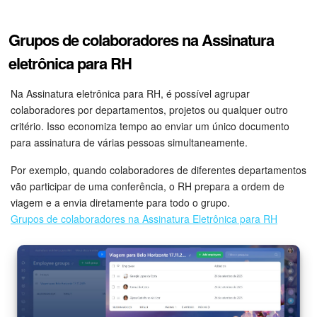
Tarefas e Projetos
Grupos de colaboradores na Assinatura
eletrônica para RH
CRM
Na Assinatura eletrônica para RH, é possível agrupar
Agendamento on-line
colaboradores por departamentos, projetos ou qualquer outro
critério. Isso economiza tempo ao enviar um único documento
CoPilot - IA no Bitrix24
para assinatura de várias pessoas simultaneamente.
Contact Center
Por exemplo, quando colaboradores de diferentes departamentos
vão participar de uma conferência, o RH prepara a ordem de
viagem e a envia diretamente para todo o grupo.
Telefonia
Grupos de colaboradores na Assinatura Eletrônica para RH
CRM + Loja On-line
Sales Center
Análise CRM