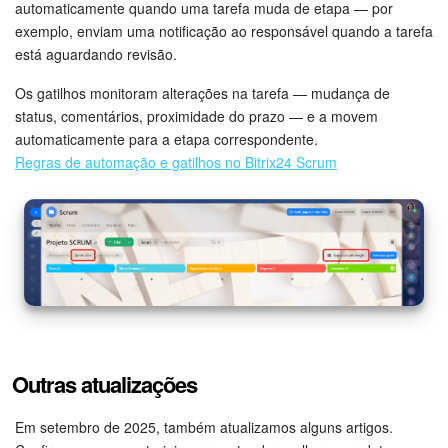
automaticamente quando uma tarefa muda de etapa — por
Questões Gerais
exemplo, enviam uma notificação ao responsável quando a tarefa
está aguardando revisão.
Novidades do Helpdesk (arquivo)
Os gatilhos monitoram alterações na tarefa — mudança de
status, comentários, proximidade do prazo — e a movem
automaticamente para a etapa correspondente.
COMECE GRÁTIS
Regras de automação e gatilhos no Bitrix24 Scrum
LOGIN
Outras atualizações
Em setembro de 2025, também atualizamos alguns artigos.