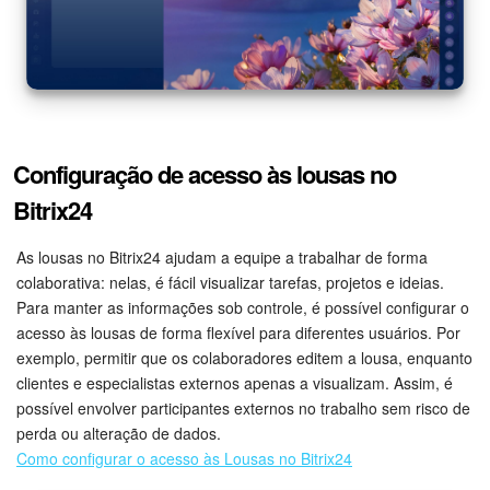
Criador de BI
Automação
Marketing
Configuração de acesso às lousas no
Bitrix24.Sites
Bitrix24
Loja On-line
As lousas no Bitrix24 ajudam a equipe a trabalhar de forma
colaborativa: nelas, é fácil visualizar tarefas, projetos e ideias.
Gerenciamento do inventário
Para manter as informações sob controle, é possível configurar o
acesso às lousas de forma flexível para diferentes usuários. Por
exemplo, permitir que os colaboradores editem a lousa, enquanto
Empresa
clientes e especialistas externos apenas a visualizam. Assim, é
possível envolver participantes externos no trabalho sem risco de
Assinatura eletrônica para RH
perda ou alteração de dados.
Como configurar o acesso às Lousas no Bitrix24
Assinatura eletrônica