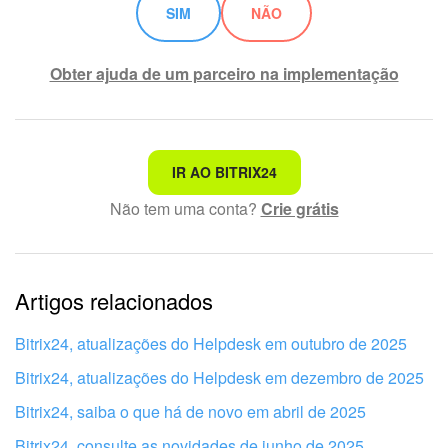
SIM
NÃO
Obter ajuda de um parceiro na implementação
Não é o que estou procurando
IR AO BITRIX24
Não tem uma conta?
Crie grátis
Texto complexo e incompreensível
Informações estão desatualizadas
Artigos relacionados
Explicação muito breve, preciso de mais informações
Não gosto de como esta ferramenta funciona
Bitrix24, atualizações do Helpdesk em outubro de 2025
Bitrix24, atualizações do Helpdesk em dezembro de 2025
Bitrix24, saiba o que há de novo em abril de 2025
Bitrix24, consulte as novidades de junho de 2025