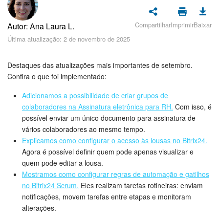
Cadastro e Login no Bitrix24
Segurança
Compartilhar
Imprimir
Baixar
Autor: Ana Laura L.
Última atualização: 2 de novembro de 2025
Como Começar?
Destaques das atualizações mais importantes de setembro.
Feed
Confira o que foi implementado:
Adicionamos a possibilidade de criar grupos de
Messenger
colaboradores na Assinatura eletrônica para RH.
Com isso, é
possível enviar um único documento para assinatura de
Bitrix24 Collabs
vários colaboradores ao mesmo tempo.
Explicamos como configurar o acesso às lousas no Bitrix24.
Calendário
Agora é possível definir quem pode apenas visualizar e
quem pode editar a lousa.
Bitrix24 Drive
Mostramos como configurar regras de automação e gatilhos
no Bitrix24 Scrum.
Eles realizam tarefas rotineiras: enviam
E-mail
notificações, movem tarefas entre etapas e monitoram
alterações.
Grupos de trabalho