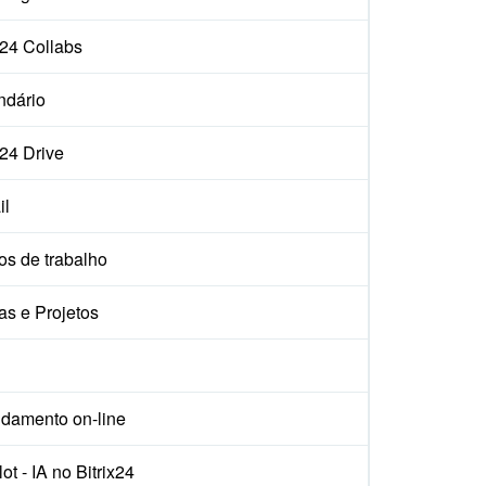
x24 Collabs
ndário
x24 Drive
il
os de trabalho
as e Projetos
damento on-line
ot - IA no Bitrix24