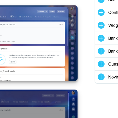
Conf
Widg
Bitr
Bitr
Ques
Novi