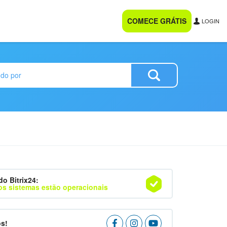
COMECE GRÁTIS
LOGIN
do Bitrix24:
os sistemas estão operacionais
os!