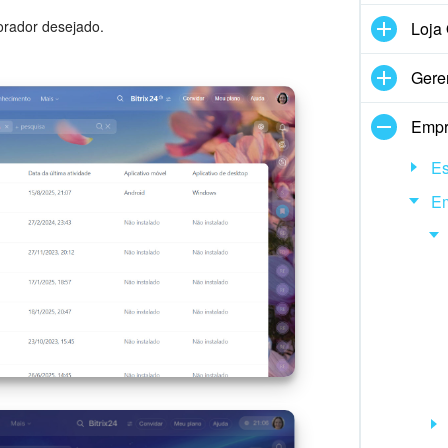
orador desejado.
Loja 
Gere
Empr
Es
E