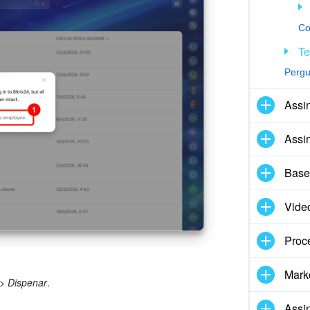
Te
Pergu
Assin
Assin
Base
Vide
Proc
Marke
> Dispenar
.
Assi