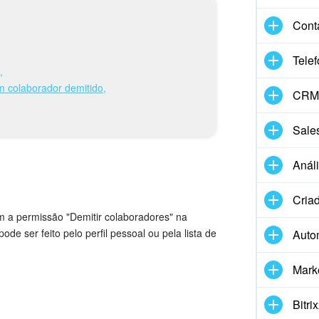
Cont
Telef
,
um colaborador demitido,
CRM 
Sale
Anál
Criad
m a permissão "Demitir colaboradores" na
de ser feito pelo perfil pessoal ou pela lista de
Auto
Mark
Bitri