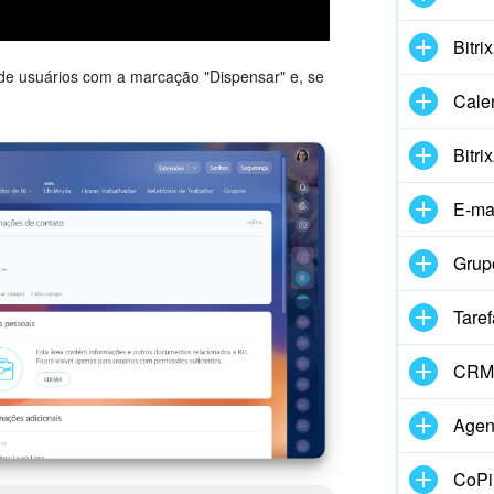
Bitri
 de usuários com a marcação "Dispensar" e, se
Cale
Bitri
E-ma
Grup
Taref
CRM
Agen
CoPil