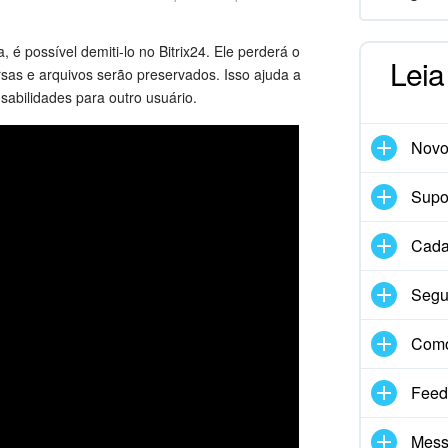
é possível demiti-lo no Bitrix24. Ele perderá o
Leia
rsas e arquivos serão preservados. Isso ajuda a
nsabilidades para outro usuário.
Nov
Supor
Cadas
Segu
Com
Feed
Mess