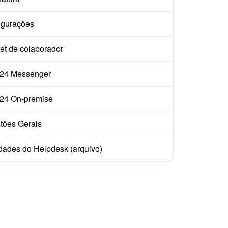
igurações
et de colaborador
ix24 Messenger
ix24 On-premise
tões Gerais
dades do Helpdesk (arquivo)