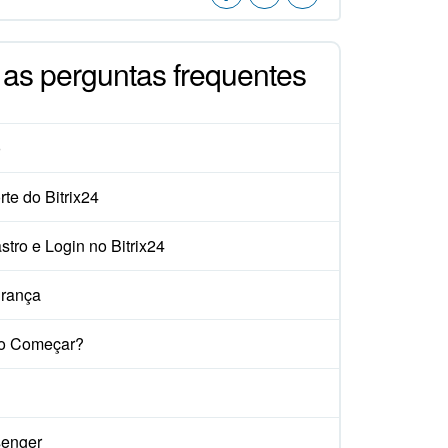
 as perguntas frequentes
o
te do Bitrix24
tro e Login no Bitrix24
rança
o Começar?
enger