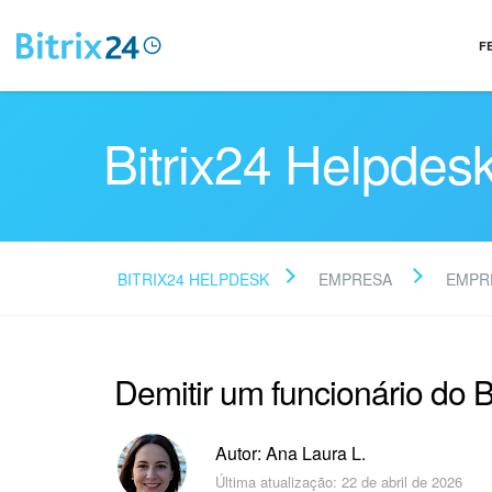
F
Bitrix24 Helpdes
BITRIX24 HELPDESK
EMPRESA
EMPR
Demitir um funcionário do B
Autor: Ana Laura L.
Última atualização: 22 de abril de 2026