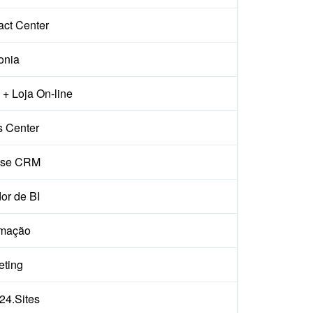
act Center
onia
+ Loja On-line
s Center
ise CRM
or de BI
mação
eting
x24.Sites