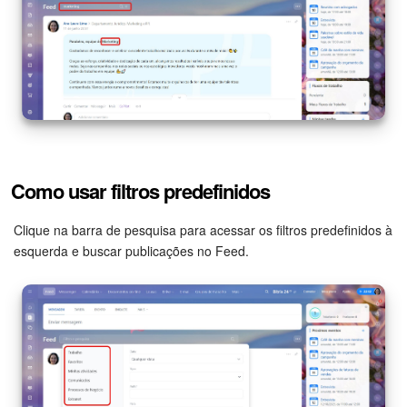
Criador de BI
Automação
Marketing
Bitrix24.Sites
Como usar filtros predefinidos
Loja On-line
Clique na barra de pesquisa para acessar os filtros predefinidos à
esquerda e buscar publicações no Feed.
Gerenciamento do inventário
Empresa
Assinatura eletrônica para RH
Assinatura eletrônica