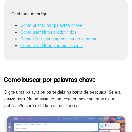
Tarefas e Projetos
Conteúdo do artigo:
Como buscar por palavras-chave,
CRM
Como usar filtros predefinidos,
Como filtrar mensagens usando campos,
Agendamento on-line
Como criar filtros personalizados.
CoPilot - IA no Bitrix24
Contact Center
Como buscar por palavras-chave
Telefonia
Digite uma palavra ou parte dela na barra de pesquisa. Se ela
estiver incluída no assunto, no texto ou nos comentários, a
CRM + Loja On-line
publicação será exibida nos resultados.
Sales Center
Análise CRM