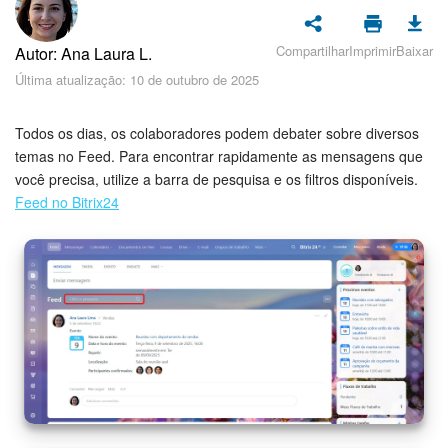
Cadastro e Login no Bitrix24
Segurança
Compartilhar
Imprimir
Baixar
Autor: Ana Laura L.
Última atualização: 10 de outubro de 2025
Como Começar?
Todos os dias, os colaboradores podem debater sobre diversos
Feed
temas no Feed. Para encontrar rapidamente as mensagens que
você precisa, utilize a barra de pesquisa e os filtros disponíveis.
Messenger
Feed no Bitrix24
Bitrix24 Collabs
Calendário
Bitrix24 Drive
E-mail
Grupos de trabalho