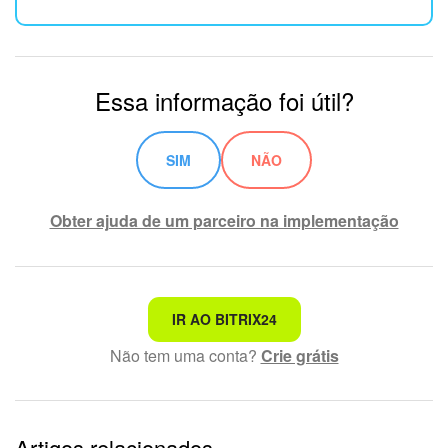
Essa informação foi útil?
SIM
NÃO
Obter ajuda de um parceiro na implementação
Não é o que estou procurando
IR AO BITRIX24
Não tem uma conta?
Crie grátis
Texto complexo e incompreensível
Informações estão desatualizadas
Artigos relacionados
Explicação muito breve, preciso de mais informações