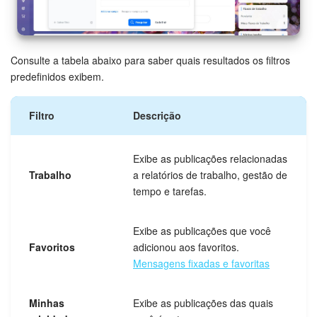
Base de conhecimento
Videoconferências em HD
Consulte a tabela abaixo para saber quais resultados os filtros
predefinidos exibem.
Processos de negócio
Filtro
Descrição
Market (Aplicativos)
Assinatura
Exibe as publicações relacionadas
Trabalho
a relatórios de trabalho, gestão de
tempo e tarefas.
Configurações
Widget de colaborador
Exibe as publicações que você
Favoritos
adicionou aos favoritos.
Bitrix24 Messenger
Mensagens fixadas e favoritas
Bitrix24 On-premise
Minhas
Exibe as publicações das quais