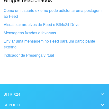
Não gosto de como esta ferramenta funciona
Como um usuário externo pode adicionar uma postagem
ao Feed
Visualizar arquivos de Feed e Bitrix24.Drive
Mensagens fixadas e favoritas
Enviar uma mensagem no Feed para um participante
externo
Indicador de Presença virtual
Obtenha seu Bitrix24 configurado por
BITRIX24
profissionais locais
Bitrix24
SUPORTE
Preços