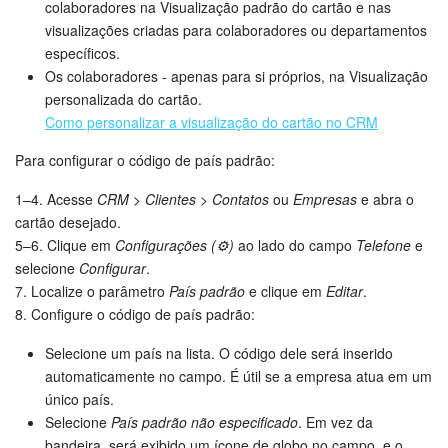
colaboradores na Visualização padrão do cartão e nas
visualizações criadas para colaboradores ou departamentos
Tarefas e Projetos
específicos.
Os colaboradores - apenas para si próprios, na Visualização
CRM
personalizada do cartão.
Como personalizar a visualização do cartão no CRM
Agendamento on-line
Para configurar o código de país padrão:
CoPilot - IA no Bitrix24
1–4.
Acesse
CRM > Clientes > Contatos
ou
Empresas
e abra o
cartão desejado.
Contact Center
5–6. Clique em
Configurações (⚙️)
ao lado do campo
Telefone
e
selecione
Configurar
.
Telefonia
7. Localize o parâmetro
País padrão
e clique em
Editar
.
8. Configure o código de país padrão:
CRM + Loja On-line
Selecione um país na lista. O código dele será inserido
automaticamente no campo. É útil se a empresa atua em um
Sales Center
único país.
Selecione
País padrão não especificado
. Em vez da
Análise CRM
bandeira, será exibido um ícone de globo no campo, e o