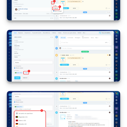
Base de conhecimento
Videoconferências em HD
Processos de negócio
Market (Aplicativos)
Assinatura
Configurações
Widget de colaborador
Bitrix24 Messenger
Bitrix24 On-premise