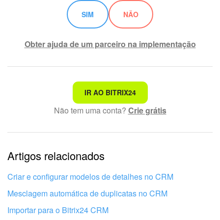
SIM
NÃO
Obter ajuda de um parceiro na implementação
Não é o que estou procurando
IR AO BITRIX24
Não tem uma conta?
Crie grátis
Texto complexo e incompreensível
Informações estão desatualizadas
Artigos relacionados
Explicação muito breve, preciso de mais informações
Não gosto de como esta ferramenta funciona
Criar e configurar modelos de detalhes no CRM
Mesclagem automática de duplicatas no CRM
Importar para o Bitrix24 CRM