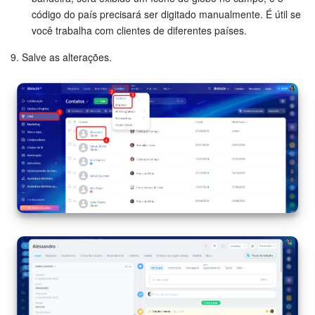
código do país precisará ser digitado manualmente. É útil se
Criador de BI
você trabalha com clientes de diferentes países.
9. Salve as alterações.
Automação
Marketing
Bitrix24.Sites
Loja On-line
Gerenciamento do inventário
Empresa
Assinatura eletrônica para RH
Assinatura eletrônica