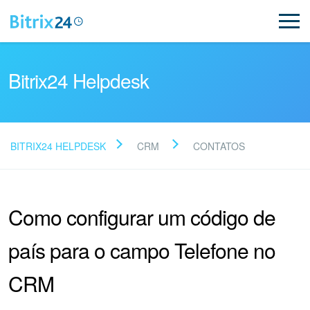
Bitrix24 Helpdesk
BITRIX24 HELPDESK
CRM
CONTATOS
Leia as perguntas
frequentes
Como configurar um código de
país para o campo Telefone no
Novo
CRM
Suporte do Bitrix24