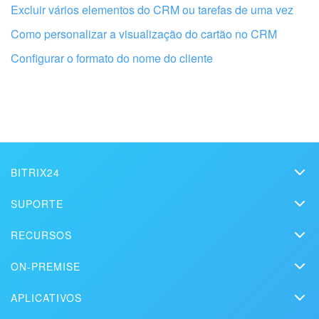
Excluir vários elementos do CRM ou tarefas de uma vez
Como personalizar a visualização do cartão no CRM
Configurar o formato do nome do cliente
Obtenha seu Bitrix24 configurado por
BITRIX24
profissionais locais
Bitrix24
SUPORTE
Preços
Assistência Técnica
ENCONTRAR PARCEIRO BITRIX24 NAS PROXIMIDADES
RECURSOS
Kit de mídia
Webinars
Blog
Contato
ON-PREMISE
Vídeos explicativos
Artigos
Edição On-premise
Na imprensa
Contate o suporte
APLICATIVOS
Soluções
Teste gratuito
Market
Agende uma demonstração