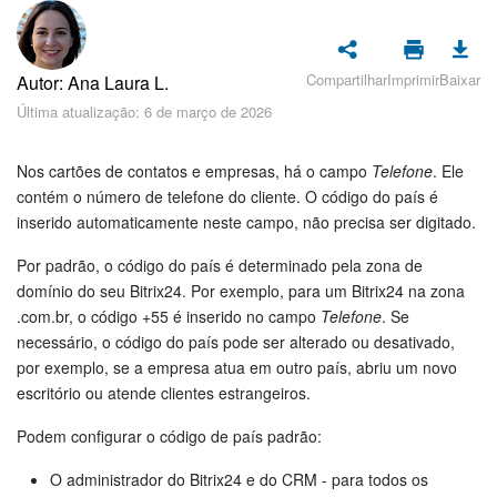
Cadastro e Login no Bitrix24
Segurança
Compartilhar
Imprimir
Baixar
Autor: Ana Laura L.
Como Começar?
Última atualização: 6 de março de 2026
Feed
Nos cartões de contatos e empresas, há o campo
Telefone
. Ele
contém o número de telefone do cliente. O código do país é
Messenger
inserido automaticamente neste campo, não precisa ser digitado.
Por padrão, o código do país é determinado pela zona de
Bitrix24 Collabs
domínio do seu Bitrix24. Por exemplo, para um Bitrix24 na zona
.com.br, o código +55 é inserido no campo
Telefone
. Se
Calendário
necessário, o código do país pode ser alterado ou desativado,
por exemplo, se a empresa atua em outro país, abriu um novo
Bitrix24 Drive
escritório ou atende clientes estrangeiros.
E-mail
Podem configurar o código de país padrão:
O administrador do Bitrix24 e do CRM - para todos os
Grupos de trabalho