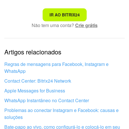
Não é o que estou procurando
Configure a página, selecione o formulário CRM desejado e
IR AO BITRIX24
salve as alterações:
Não tem uma conta?
Crie grátis
Texto complexo e incompreensível
Informações estão desatualizadas
Artigos relacionados
Explicação muito breve, preciso de mais informações
Não gosto de como esta ferramenta funciona
Regras de mensagens para Facebook, Instagram e
WhatsApp
De mesma maneira, você pode criar uma lista
de escolha
Contact Center: Bitrix24 Network
múltipla
.
Apple Messages for Business
Certifique-se de que esse formulário CRM é exibido no
WhatsApp Instantâneo no Contact Center
Mensagens como um Time Picker nativo.
Problemas ao conectar Instagram e Facebook: causas e
soluções
Bate-papo ao vivo, como configurá-lo e colocá-lo em seu