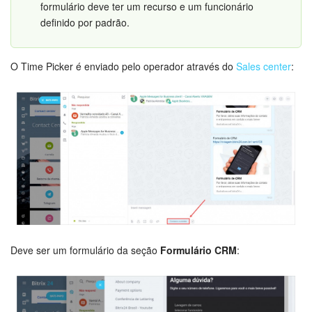
formulário deve ter um recurso e um funcionário
definido por padrão.
O Time Picker é enviado pelo operador através do
Sales center
:
Adicione os elementos da lista:
Você pode selecionar os produtos do catálogo ou adicioná-los
manualmente:
Deve ser um formulário da seção
Formulário CRM
:
Crie um formulário CRM e adicione o campo criado nele:
Em seguida, vá em
Sales Center
>
Reserva de serviços por