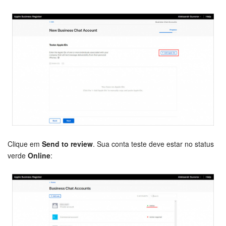
Base de conhecimento
Videoconferências em HD
Processos de negócio
Market (Aplicativos)
Assinatura
Configurações
Clique em
Send to review
. Sua conta teste deve estar no status
verde
Online
:
Widget de colaborador
Bitrix24 Messenger
Bitrix24 On-premise