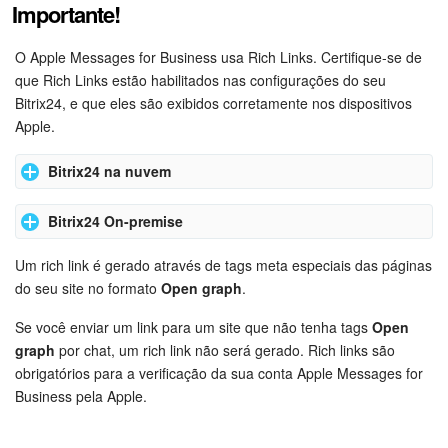
Importante!
Tarefas e Projetos
O Apple Messages for Business usa Rich Links. Certifique-se de
que Rich Links estão habilitados nas configurações do seu
CRM
Bitrix24, e que eles são exibidos corretamente nos dispositivos
Apple.
Agendamento on-line
Bitrix24 na nuvem
CoPilot - IA no Bitrix24
Bitrix24 On-premise
Acesse as
Configurações
no menu esquerdo e habilite a
Contact Center
opção
Permitir links rich media
.
Um rich link é gerado através de tags meta especiais das páginas
Vá em
Painel de controle
>
Settings
>
System Settings
>
Telefonia
do seu site no formato
Open graph
.
Module Settings
>
Main module
>
Settings
e habilite a
opção
Enable rich media links
:
Se você enviar um link para um site que não tenha tags
Open
CRM + Loja On-line
graph
por chat, um rich link não será gerado. Rich links são
obrigatórios para a verificação da sua conta Apple Messages for
Sales Center
Business pela Apple.
Análise CRM