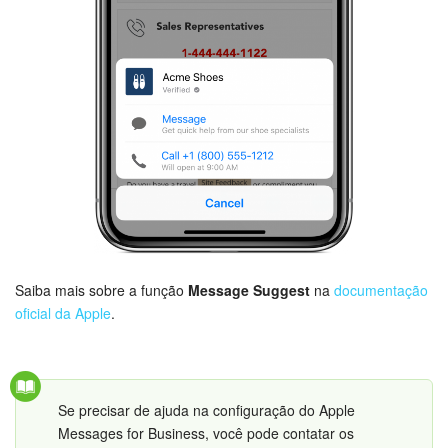
Certifique-se de que o formulário CRM aparece como
um Picker nativo no Mensagens:
Nas configurações do formulário CRM, obrigatoriamente
especifique um funcionário responsável. O campo
Duração
deve estar vazio.
Saiba mais sobre a função
Message Suggest
na
documentação
oficial da Apple
.
Se precisar de ajuda na configuração do Apple
Messages for Business, você pode contatar os