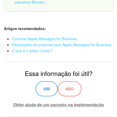
parceiros Bitrix24
.
Artigos recomendados:
Não se esqueça de
salvar
o formulário e
ativá-lo
na lista de formulários.
Conectar Apple Messages for Business
Requisições da empresa para Apple Messages for Business
O que é o Sales Center?
Na seção
Sales Center
>
Reserva de recursos
por chat,
adicione uma página para o formulário criado.
Essa informação foi útil?
SIM
NÃO
Obter ajuda de um parceiro na implementação