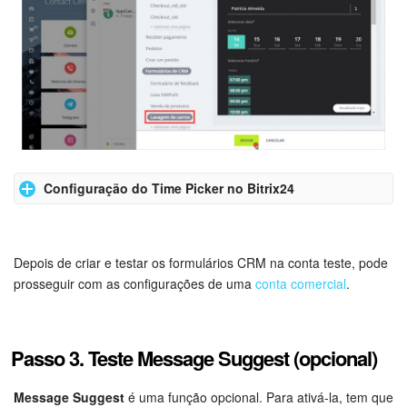
chat
e adicione uma página usando seu formulário
CRM criado anteriormente:
Configuração do Time Picker no Bitrix24
Não se esqueça de
salvar
o formulário e
ativá-lo
na lista de formulários.
Crie um
campo personalizado
de tipo
Reserve um recurso
,
por exemplo, no cartão do
negócio
:
Depois de criar e testar os formulários CRM na conta teste, pode
Configure a página, selecione o formulário CRM necessário e
prosseguir com as configurações de uma
conta comercial
.
salve as alterações:
Em seguida, vá em
Sales Center
>
Reserva de serviços por
chat
e adicione uma página usando seu formulário
CRM criado anteriormente:
Passo 3. Teste Message Suggest (opcional)
Message Suggest
é uma função opcional. Para ativá-la, tem que