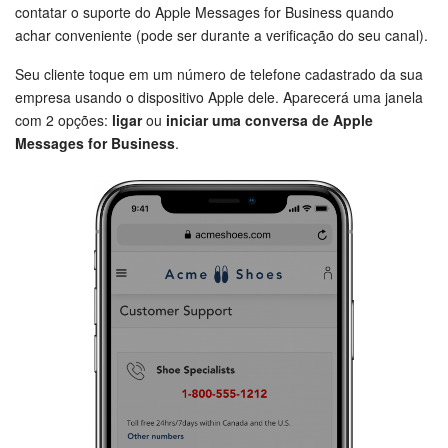
contatar o suporte do Apple Messages for Business quando
achar conveniente (pode ser durante a verificação do seu canal).
Seu cliente toque em um número de telefone cadastrado da sua
empresa usando o dispositivo Apple dele. Aparecerá uma janela
Configure esse campo de maneira que as opções
Apenas
com 2 opções:
ligar
ou
iniciar uma conversa de Apple
Certifique-se de que o formulário CRM aparece como
data
e
Adicionar serviços e duração
estejam desativadas:
Messages for Business
.
um Picker nativo no Mensagens:
Configure a página, selecione o formulário CRM necessário e
salve as alterações:
Crie um formulário CRM e configure os parâmetros do
mesmo: