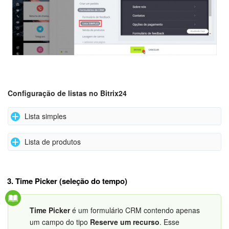
Configuração de
listas no Bitrix24
Lista simples
Lista de produtos
Crie um
campo personalizado
de tipo
Lista
, por exemplo,
no cartão do
negócio
:
Crie um formulário CRM contendo uma
lista de produtos
:
3. Time Picker (seleção do tempo)
Time Picker
é um formulário CRM contendo apenas
um campo do tipo
Reserve um recurso
. Esse