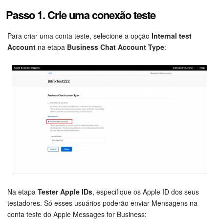
Passo 1. Crie uma conexão teste
Criador de BI
Para criar uma conta teste, selecione a opção
Internal test
Automação
Account
na etapa
Business Chat Account Type
:
Marketing
Bitrix24.Sites
Loja On-line
Gerenciamento do inventário
Empresa
Assinatura eletrônica para RH
Na etapa
Tester Apple IDs
, especifique os Apple ID dos seus
testadores. Só esses usuários poderão enviar Mensagens na
Assinatura eletrônica
conta teste do Apple Messages for Business: