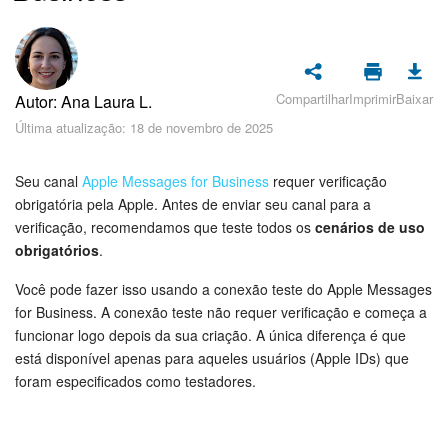
Cadastro e Login no Bitrix24
Segurança
Como Começar?
Compartilhar
Imprimir
Baixar
Autor: Ana Laura L.
Última atualização: 18 de novembro de 2025
Feed
Seu canal
Apple Messages for Business
requer verificação
Messenger
obrigatória pela Apple. Antes de enviar seu canal para a
verificação, recomendamos que teste todos os
cenários de uso
Bitrix24 Collabs
obrigatórios
.
Você pode fazer isso usando a conexão teste do Apple Messages
Calendário
for Business. A conexão teste não requer verificação e começa a
funcionar logo depois da sua criação. A única diferença é que
Bitrix24 Drive
está disponível apenas para aqueles usuários (Apple IDs) que
foram especificados como testadores.
E-mail
Grupos de trabalho