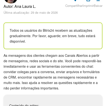
Cadastro e Login no Bitrix24
Compartilhar
Imprimir
Baixar
Autor: Ana Laura L.
Segurança
Última atualização: 29 de maio de 2026
Como Começar?
Todos os usuários do Bitrix24 recebem as atualizações
Feed
gradualmente. Por favor, aguarde; em breve, tudo estará
disponível.
Messenger
As mensagens dos clientes chegam aos Canais Abertos a partir
Bitrix24 Collabs
de mensageiros, redes sociais e do site. Você pode respondê-las
imediatamente e usar as ferramentas convenientes do chat:
Calendário
convidar colegas para a conversa, enviar arquivos e formulários
de CRM, encontrar rapidamente as mensagens necessárias e
Bitrix24 Drive
muito mais. Isso ajuda a resolver as questões rapidamente e a
não perder informações importantes.
E-mail
Grupos de trabalho
Conteúdo do artigo: