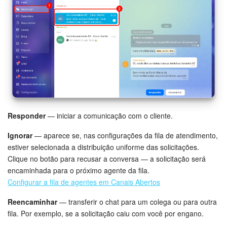
Criador de BI
Automação
Marketing
Bitrix24.Sites
Responder
— iniciar a comunicação com o cliente.
Loja On-line
Ignorar
— aparece se, nas configurações da fila de atendimento,
Gerenciamento do inventário
estiver selecionada a distribuição uniforme das solicitações.
Clique no botão para recusar a conversa — a solicitação será
Empresa
encaminhada para o próximo agente da fila.
Configurar a fila de agentes em Canais Abertos
Assinatura eletrônica para RH
Reencaminhar
— transferir o chat para um colega ou para outra
fila. Por exemplo, se a solicitação caiu com você por engano.
Assinatura eletrônica