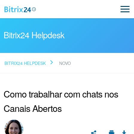
Bitrix24 Helpdesk
BITRIX24 HELPDESK
NOVO
Leia as perguntas
frequentes
Como trabalhar com chats nos
Canais Abertos
Novo
Suporte do Bitrix24