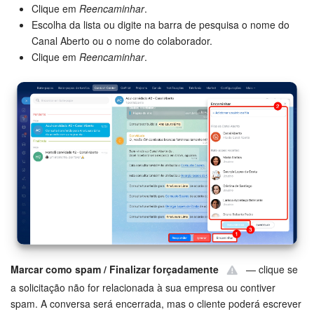
Clique em
Reencaminhar
.
Base de conhecimento
Escolha da lista ou digite na barra de pesquisa o nome do
Canal Aberto ou o nome do colaborador.
Videoconferências em HD
Clique em
Reencaminhar
.
Processos de negócio
Market (Aplicativos)
Assinatura
Configurações
Widget de colaborador
Bitrix24 Messenger
Marcar como spam / Finalizar forçadamente
— clique se
a solicitação não for relacionada à sua empresa ou contiver
Bitrix24 On-premise
spam. A conversa será encerrada, mas o cliente poderá escrever