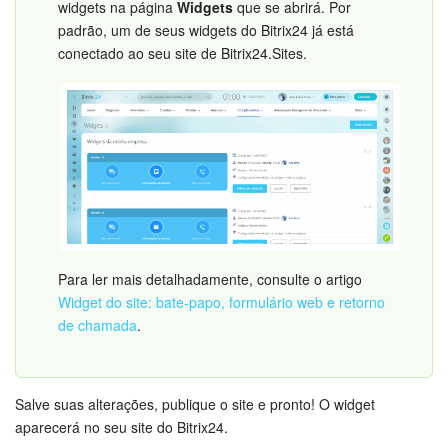
widgets na página
Widgets
que se abrirá. Por
padrão, um de seus widgets do Bitrix24 já está
Criador de BI
conectado ao seu site de Bitrix24.Sites.
Automação
Marketing
Bitrix24.Sites
Loja On-line
Para ler mais detalhadamente, consulte o artigo
Gerenciamento do inventário
Widget do site: bate-papo, formulário web e retorno
de chamada
.
Empresa
Assinatura eletrônica para RH
Salve suas alterações, publique o site e pronto! O widget
aparecerá no seu site do Bitrix24.
Assinatura eletrônica