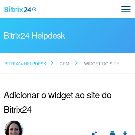
Bitrix24 Helpdesk
BITRIX24 HELPDESK
CRM
WIDGET DO SITE
Leia as perguntas
frequentes
Adicionar o widget ao site do
Bitrix24
Novo
Suporte do Bitrix24