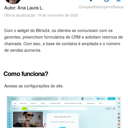
Cadastro e Login no Bitrix24
Compartilhar
Imprimir
Baixar
Autor: Ana Laura L.
Segurança
Última atualização: 19 de novembro de 2025
Como Começar?
Com o widget do Bitrix24, os clientes se comunicam com os
gerentes, preenchem formulários de CRM e solicitam retornos de
Feed
chamada. Com isso, a base de contatos é ampliada e o número
de vendas aumenta.
Messenger
Bitrix24 Collabs
Como funciona?
Calendário
Acesse as configurações do site.
Bitrix24 Drive
E-mail
Grupos de trabalho