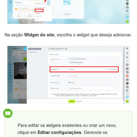
Tarefas e Projetos
CRM
Na seção
Widget do site
, escolha o widget que deseja adicionar.
Agendamento on-line
CoPilot - IA no Bitrix24
Contact Center
Telefonia
CRM + Loja On-line
Sales Center
Para editar os widgets existentes ou criar um novo,
clique em
Editar configurações
. Gerencie os
Análise CRM