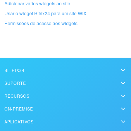
Adicionar vários widgets ao site
Usar o widget Bitrix24 para um site WIX
Permissões de acesso aos widgets
BITRIX24
Bitrix24
Obtenha seu Bitrix24 configurado por
SUPORTE
profissionais locais
Preços
Assistência Técnica
RECURSOS
Kit de mídia
Webinars
Blog
ENCONTRAR PARCEIRO BITRIX24 NAS PROXIMIDADES
Contato
ON-PREMISE
Vídeos explicativos
Artigos
Edição On-premise
Na imprensa
Contate o suporte
APLICATIVOS
Soluções
Teste gratuito
Market
Agende uma demonstração