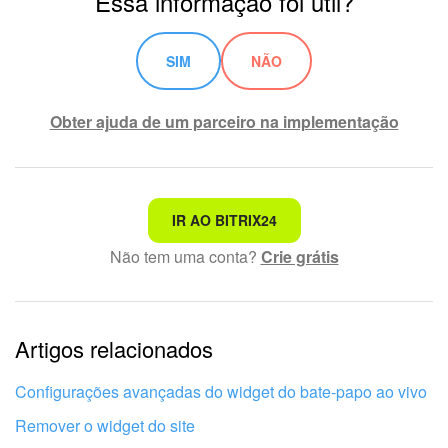
Essa informação foi útil?
Questões Gerais
SIM
NÃO
Novidades do Helpdesk (arquivo)
Obter ajuda de um parceiro na implementação
COMECE GRÁTIS
LOGIN
Não é o que estou procurando
IR AO BITRIX24
Não tem uma conta?
Crie grátis
Texto complexo e incompreensível
Informações estão desatualizadas
Artigos relacionados
Explicação muito breve, preciso de mais informações
Não gosto de como esta ferramenta funciona
Configurações avançadas do widget do bate-papo ao vivo
Remover o widget do site