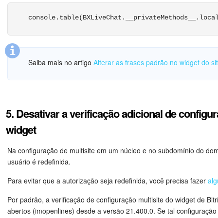
			},

	});

			{

console.table(BXLiveChat.__privateMethods__.loca
				"NAME": "Página",

});
				"VALUE": "[url="+location.href+"]"+(document.title || location.href)+"[/url]",

				"DISPLAY": "LINE"

</script>
			},

Saiba mais no artigo
Alterar as frases padrão no widget do si
		]}

	]);

	widget.subscribe({

5. Desativar a verificação adicional de configu
		type: BX.LiveChatWidget.SubscriptionType.every,

widget
		callback: function(event) {

			if (event.type == BX.LiveChatWidget.SubscriptionType.configLoaded)

Na configuração de multisite em um núcleo e no subdomínio do domí
			{

usuário é redefinida.
				widget.open();

			}

Para evitar que a autorização seja redefinida, você precisa fazer
alg
		}

	});	

Por padrão, a verificação de configuração multisite do widget de Bit
abertos (imopenlines) desde a versão 21.400.0. Se tal configuração
});