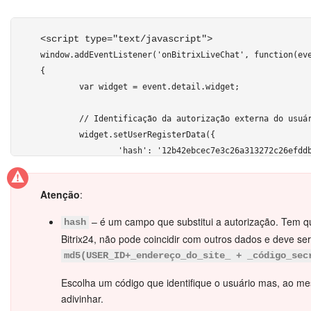
Automação
<script type="text/javascript"> 
window.addEventListener('onBitrixLiveChat', function(eve
Marketing
{

	var widget = event.detail.widget;

Bitrix24.Sites
	// Identificação da autorização externa do usuário

Loja On-line
	widget.setUserRegisterData({

		'hash': '12b42ebcec7e3c26a313272c26efddbd',

Gerenciamento do inventário
		'name': 'Rodrigo',

		'lastName': 'Pereira',

Atenção
:
Empresa
		'avatar': 'http://files.smith.com/images/avatar-rodrigo.jpg',

		'email': 'rogrigo@pereira.com.br',

– é um campo que substitui a autorização. Tem q
hash
		'www': 'https://bitrix24.com.br',

Assinatura eletrônica para RH
Bitrix24, não pode coincidir com outros dados e deve se
		'gender': 'M',

md5(USER_ID+_endereço_do_site_ + _código_sec
		'position': 'Ouro'

Assinatura eletrônica
	});

Escolha um código que identifique o usuário mas, ao mes
adivinhar.
Base de conhecimento
});