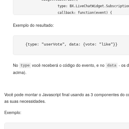
		type: BX.LiveChatWidget.SubscriptionType.every,

		callback: function(event) {

			if (event.type == BX.LiveChatWidget.SubscriptionType.configLoaded)

Exemplo do resultado:
			{

				widget.open();

			}

{type: "userVote", data: {vote: "like"}}
		}

	});

No
você receberá o código do evento, e no
- os d
type
data
});
acima).
</script> 
Você pode montar o Javascript final usando as 3 componentes do c
as suas necessidades.
Exemplo: