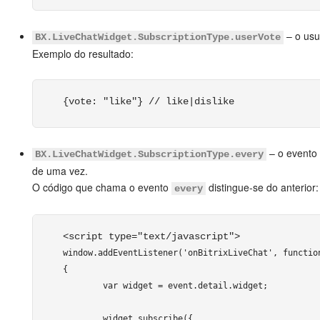
– o usu
BX.LiveChatWidget.SubscriptionType.userVote
Exemplo do resultado:
{vote: "like"} // like|dislike
– o evento 
BX.LiveChatWidget.SubscriptionType.every
de uma vez.
O código que chama o evento
distingue-se do anterior:
every
<script type="text/javascript"> 
window.addEventListener('onBitrixLiveChat', function
{

	var widget = event.detail.widget;

	widget.subscribe({
