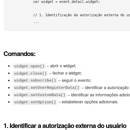
Tarefas e Projetos
	var widget = event.detail.widget;

CRM
	// 1. Identificação da autorização externa do usuário

	...

Agendamento on-line
	// 2. Identificação das informações adicionais

	...

CoPilot - IA no Bitrix24
Comandos:
	// 3. Processamento dos eventos

Contact Center
	...

– abrir o widget;
widget.open()
Telefonia
– fechar o widget;
widget.close()
});
– seguir o evento;
widget.subscribe()
CRM + Loja On-line
</script> 
– identificar a autorização
widget.setUserRegisterData()
– identificar as informações adicio
widget.setCustomData()
Sales Center
– estabelecer opções adicionais.
widget.setOption()
Análise CRM
1. Identificar a autorização externa do usuário
Criador de BI