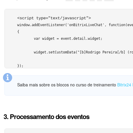
		{"GRID": [

Novidades do Helpdesk (arquivo)
			{

<script type="text/javascript"> 
				"NAME" : "E-mail",

window.addEventListener('onBitrixLiveChat', function(eve
				"VALUE" : "rodrigo@pereira.com.br",

COMECE GRÁTIS
{

				"DISPLAY" : "LINE",

	var widget = event.detail.widget;

			},

LOGIN
			{

	widget.setCustomData("[b]Rodrigo Pereira[/b] (rodrigo@pereira.com.br)");

				"NAME" : "Código do cliente",

				"VALUE" : "12234",

});
				"COLOR" : "#ff0000",

				"DISPLAY" : "LINE"

</script> 
			},

Saiba mais sobre os blocos no curso de treinamento
Bitrix24
			{

				"NAME": "Site",

				"VALUE": location.hostname,

				"DISPLAY": "LINE"

3. Processamento dos eventos
			},

			{

				"NAME": "Página",
