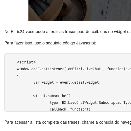
			"NAME" : "Rodrigo Pereira",

			"AVATAR" : "http://files.smith.com/images/avatar-rodrigo.jpg",

		}},

		{"GRID": [

No Bitrix24 você pode alterar as frases padrão exibidas no widget do
			{

				"NAME" : "E-mail",

Para fazer isso, use o seguinte código Javascript:
				"VALUE" : "rodrigo@pereira.com.br",

				"DISPLAY" : "LINE",

			},

<script>
			{

window.addEventListener('onBitrixLiveChat', function(eve
				"NAME" : "Código do cliente",

{

				"VALUE" : "12234",

	var widget = event.detail.widget;

				"COLOR" : "#ff0000",

				"DISPLAY" : "LINE"

	widget.subscribe({

			},

		type: BX.LiveChatWidget.SubscriptionType.configLoaded,

			{

		callback: function() 

				"NAME": "Site",

		{

				"VALUE": location.hostname,

Para acessar a lista completa das frases, chame a consola do naveg
			widget.addLocalize({VARIÁVEL_DA_FRASE: 'Novo texto'});				

				"DISPLAY": "LINE"

		}
