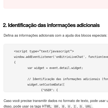
Videoconferências em HD
</script> 
Processos de negócio
2. Identificação das informações adicionais
Market (Aplicativos)
Defina as informações adicionais com a ajuda dos blocos especiais:
Assinatura
<script type="text/javascript"> 
Configurações
window.addEventListener('onBitrixLiveChat', function(eve
{

Widget de colaborador
	var widget = event.detail.widget;

Bitrix24 Messenger
	// Identificação das informações adicionais (formato alargado; publicado no início de uma nova sessão)

	widget.setCustomData([

		{"USER": {

Bitrix24 On-premise
			"NAME" : "Rodrigo Pereira",

Caso você precise transmitir dados no formato de texto, pode usar 
			"AVATAR" : "http://files.smith.com/images/avatar-rodrigo.jpg",

Questões Gerais
disso, pode usar os tags HTML:
,
,
,
,
,
.
BR
B
U
I
S
URL
		}},
