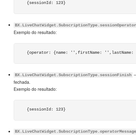
{sessionId: 123}
BX.LiveChatWidget.SubscriptionType.sessionOperato
Exemplo do resultado:
{operator: {name: '',firstName: '',lastName: 
–
BX.LiveChatWidget.SubscriptionType.sessionFinish
fechada.
Exemplo do resultado:
{sessionId: 123}
BX.LiveChatWidget.SubscriptionType.operatorMessag