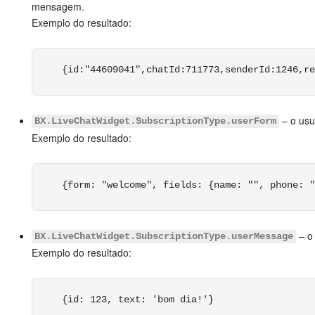
mensagem.
Exemplo do resultado:
{id:"44609041",chatId:711773,senderId:1246,re
– o usu
BX.LiveChatWidget.SubscriptionType.userForm
Exemplo do resultado:
{form: "welcome", fields: {name: "", phone: "
– o
BX.LiveChatWidget.SubscriptionType.userMessage
Exemplo do resultado:
{id: 123, text: 'bom dia!'}