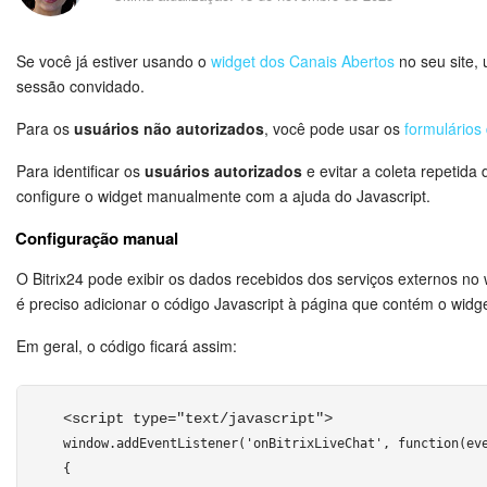
Segurança
Se você já estiver usando o
widget dos Canais Abertos
no seu site, u
Como Começar?
sessão convidado.
Feed
Para os
usuários não autorizados
, você pode usar os
formulários
Messenger
Para identificar os
usuários autorizados
e evitar a coleta repetida
configure o widget manualmente com a ajuda do Javascript.
Bitrix24 Collabs
Configuração manual
Calendário
O Bitrix24 pode exibir os dados recebidos dos serviços externos no 
é preciso adicionar o código Javascript à página que contém o widge
Bitrix24 Drive
Em geral, o código ficará assim:
E-mail
<script type="text/javascript"> 
Grupos de trabalho
window.addEventListener('onBitrixLiveChat', function(eve
{
