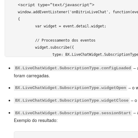
				"VALUE": "[url="+location.href+"]"+(document.title || location.href)+"[/url]",

<script type="text/javascript"> 
				"DISPLAY": "LINE"

window.addEventListener('onBitrixLiveChat', function(eve
			},

{

		]}

	var widget = event.detail.widget;

	]);

	// Processamento dos eventos	

});
	widget.subscribe({

		type: BX.LiveChatWidget.SubscriptionType.TIPO_DE_SEGUIR,

</script> 
		callback: function(data) {

– 
BX.LiveChatWidget.SubscriptionType.configLoaded
		// qualquer comando

foram carregadas.
		...

		}

– o w
BX.LiveChatWidget.SubscriptionType.widgetOpen
	});

– o 
BX.LiveChatWidget.SubscriptionType.widgetClose
});
– 
BX.LiveChatWidget.SubscriptionType.sessionStart
</script> 
Exemplo do resultado: