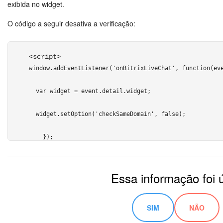
exibida no widget.
</script> 
O código a seguir desativa a verificação:
<script>
window.addEventListener('onBitrixLiveChat', function(ev
  var widget = event.detail.widget;
  widget.setOption('checkSameDomain', false);
    });
</script>
Essa informação foi ú
SIM
NÃO