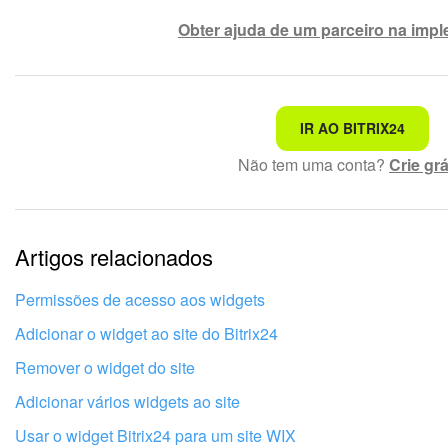
Obter ajuda de um parceiro na imp
Não é o que estou procurando
IR AO BITRIX24
Não tem uma conta?
Crie grá
Texto complexo e incompreensível
Informações estão desatualizadas
Artigos relacionados
Explicação muito breve, preciso de mais informações
Não gosto de como esta ferramenta funciona
Permissões de acesso aos widgets
Adicionar o widget ao site do Bitrix24
Remover o widget do site
Adicionar vários widgets ao site
Usar o widget Bitrix24 para um site WIX