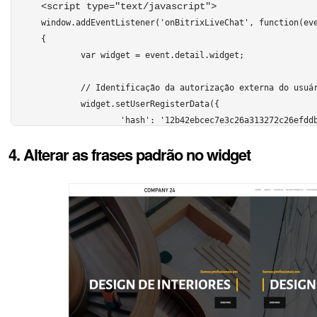
<script type="text/javascript"> 
window.addEventListener('onBitrixLiveChat', function(eve
{

	var widget = event.detail.widget;

	// Identificação da autorização externa do usuário

	widget.setUserRegisterData({

		'hash': '12b42ebcec7e3c26a313272c26efddbd',

		'name': 'Rodrigo',

4. Alterar as frases padrão no widget
		'lastName': 'Pereira',

		'avatar': 'http://files.smith.com/images/avatar-rodrigo.jpg',

		'email': 'rodrigo@pereira.com.br',

		'www': 'https://bitrix24.com.br',

		'gender': 'M',

		'position': 'Ouro'

	});	

	// Identificação das informações adicionais (formato alargado; publicado no início de uma nova sessão)

	widget.setCustomData([

		{"USER": {
