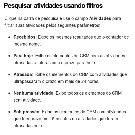
Pesquisar atividades usando filtros
Base de conhecimento
Clique na barra de pesquisa e use o campo
Atividades
para
Videoconferências em HD
filtrar suas atividades pelos seguintes parâmetros:
Recebidos
: Exibe os mesmos resultados que o contador de
Processos de negócio
mesmo nome.
Market (Aplicativos)
Para hoje
: Exibe os elementos do CRM com as atividades
atrasadas e futuras com o prazo para hoje.
Assinatura
Atrasada
: Exibe os elementos do CRM com atividades que
ultrapassaram o prazo em mais de 24 horas.
Configurações
Nenhuma atividade
: Exibe todos os elementos do CRM
Widget de colaborador
sem atividade.
Sob pressão
: Exibe os elementos do CRM com atividades
Bitrix24 Messenger
que têm prazo em 15 minutos ou atividades que foram
atrasadas hoje.
Bitrix24 On-premise