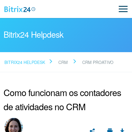
Bitrix24 Helpdesk
BITRIX24 HELPDESK
CRM
CRM PROATIVO
Leia as perguntas
frequentes
Como funcionam os contadores
de atividades no CRM
Novo
Suporte do Bitrix24