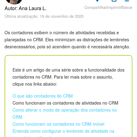
Cadastro e Login no Bitrix24
Compartilhar
Imprimir
Baixar
Autor: Ana Laura L.
Segurança
Última atualização: 19 de novembro de 2025
Como Começar?
Os contadores exibem o número de atividades recebidas e
planejadas no CRM. Eles minimizam as distrações de lembretes
Feed
desnecessários, pois só acendem quando é necessária atenção.
Messenger
Este é um artigo de uma série sobre a funcionalidade dos
Bitrix24 Collabs
contadores no CRM. Para ler mais sobre o assunto,
clique nos links abaixo:
Calendário
O que são contadores do CRM
Como funcionam os contadores de atividades no CRM
Bitrix24 Drive
Como alterar o modo de operação dos contadores no
CRM
E-mail
Como funcionam os contadores no CRM móvel
Entenda como configurar o lembrete de atividade na
Grupos de trabalho