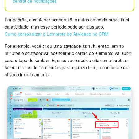
central de notificações
Tarefas e Projetos
Por padrão, o contador acende 15 minutos antes do prazo final
da atividade, mas esse período pode ser ajustado.
CRM
Como personalizar o Lembrete de Atividade no CRM
Agendamento on-line
Por exemplo, você criou uma atividade às 17h, então, em 15
minutos o contador vai acender e o cartão do elemento vai subir
CoPilot - IA no Bitrix24
para o topo do kanban. E, caso você decida criar uma tarefa e
faltem menos de 15 minutos para o prazo final, o contador será
Contact Center
ativado imediatamente.
Telefonia
CRM + Loja On-line
Sales Center
Análise CRM