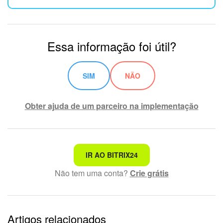
Essa informação foi útil?
SIM
NÃO
Obter ajuda de um parceiro na implementação
Não é o que estou procurando
IR AO BITRIX24
Não tem uma conta?
Crie grátis
Texto complexo e incompreensível
Informações estão desatualizadas
Artigos relacionados
Explicação muito breve, preciso de mais informações