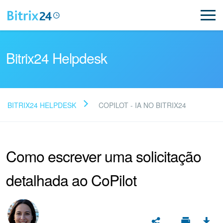
Bitrix24 Helpdesk
BITRIX24 HELPDESK
COPILOT - IA NO BITRIX24
Leia as perguntas
frequentes
Como escrever uma solicitação
detalhada ao CoPilot
Novo
Suporte do Bitrix24