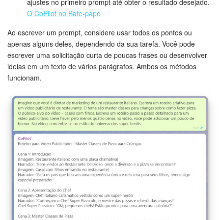
ajustes no primeiro prompt até obter o resultado desejado.
O CoPilot no Bate-papo
Base de conhecimento
Ao escrever um prompt, considere usar todos os pontos ou
Videoconferências em HD
apenas alguns deles, dependendo da sua tarefa. Você pode
escrever uma solicitação curta de poucas frases ou desenvolver
Processos de negócio
ideias em um texto de vários parágrafos. Ambos os métodos
funcionam.
Market (Aplicativos)
Assinatura
Configurações
Widget de colaborador
Bitrix24 Messenger
Bitrix24 On-premise