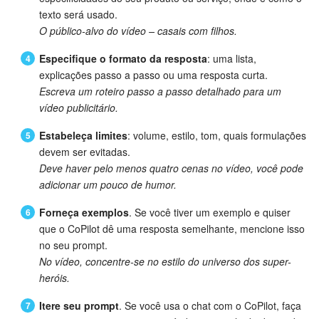
texto será usado.
Criador de BI
O público-alvo do vídeo – casais com filhos.
Especifique o formato da resposta
: uma lista,
Automação
explicações passo a passo ou uma resposta curta.
Escreva um roteiro passo a passo detalhado para um
Marketing
vídeo publicitário.
Bitrix24.Sites
Estabeleça limites
: volume, estilo, tom, quais formulações
devem ser evitadas.
Loja On-line
Deve haver pelo menos quatro cenas no vídeo, você pode
adicionar um pouco de humor.
Gerenciamento do inventário
Forneça exemplos
. Se você tiver um exemplo e quiser
que o CoPilot dê uma resposta semelhante, mencione isso
Empresa
no seu prompt.
No vídeo, concentre-se no estilo do universo dos super-
Assinatura eletrônica para RH
heróis.
Assinatura eletrônica
Itere seu prompt
. Se você usa o chat com o CoPilot, faça