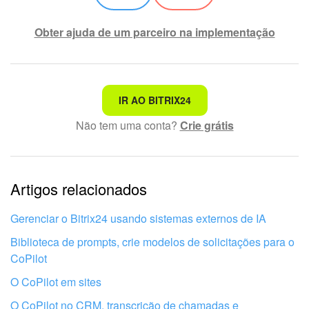
Obter ajuda de um parceiro na implementação
Não é o que estou procurando
IR AO BITRIX24
Não tem uma conta?
Crie grátis
Texto complexo e incompreensível
Informações estão desatualizadas
Artigos relacionados
Explicação muito breve, preciso de mais informações
Não gosto de como esta ferramenta funciona
Gerenciar o Bitrix24 usando sistemas externos de IA
Biblioteca de prompts, crie modelos de solicitações para o
CoPilot
O CoPilot em sites
O CoPilot no CRM, transcrição de chamadas e