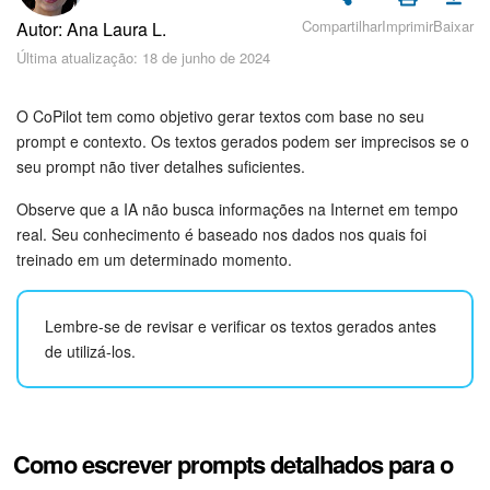
Cadastro e Login no Bitrix24
Compartilhar
Imprimir
Baixar
Autor: Ana Laura L.
Segurança
Última atualização: 18 de junho de 2024
Como Começar?
O CoPilot tem como objetivo gerar textos com base no seu
prompt e contexto. Os textos gerados podem ser imprecisos se o
Feed
seu prompt não tiver detalhes suficientes.
Observe que a IA não busca informações na Internet em tempo
Messenger
real. Seu conhecimento é baseado nos dados nos quais foi
treinado em um determinado momento.
Bitrix24 Collabs
Calendário
Lembre-se de revisar e verificar os textos gerados antes
de utilizá-los.
Bitrix24 Drive
E-mail
Como escrever prompts detalhados para o
Grupos de trabalho