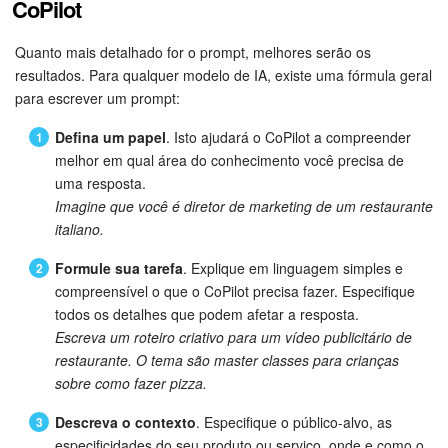
CoPilot
Tarefas e Projetos
Quanto mais detalhado for o prompt, melhores serão os
resultados. Para qualquer modelo de IA, existe uma fórmula geral
CRM
para escrever um prompt:
Defina um papel
. Isto ajudará o CoPilot a compreender
Agendamento on-line
melhor em qual área do conhecimento você precisa de
uma resposta.
CoPilot - IA no Bitrix24
Imagine que você é diretor de marketing de um restaurante
italiano.
Contact Center
Formule sua tarefa
. Explique em linguagem simples e
Telefonia
compreensível o que o CoPilot precisa fazer. Especifique
todos os detalhes que podem afetar a resposta.
CRM + Loja On-line
Escreva um roteiro criativo para um vídeo publicitário de
restaurante. O tema são master classes para crianças
sobre como fazer pizza.
Sales Center
Descreva o contexto
. Especifique o público-alvo, as
Análise CRM
especificidades do seu produto ou serviço, onde e como o