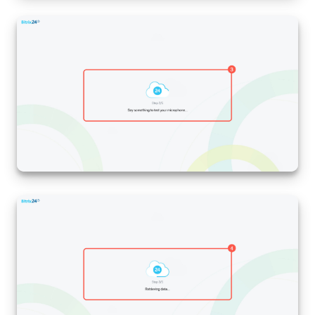
Base de conhecimento
Videoconferências em HD
Processos de negócio
Market (Aplicativos)
Assinatura
Configurações
Widget de colaborador
Bitrix24 Messenger
Bitrix24 On-premise