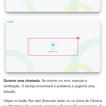
Questões Gerais
Novidades do Helpdesk (arquivo)
COMECE GRÁTIS
LOGIN
Durante uma chamada
. Se ocorrer um erro, execute a
verificação. O serviço encontrará o problema e sugerirá uma
solução.
Clique no botão
Run test
(Executar teste) ou no ícone de
Câmera
ou
Microfone
. Em seguida, selecione
Run test
(Executar teste). O