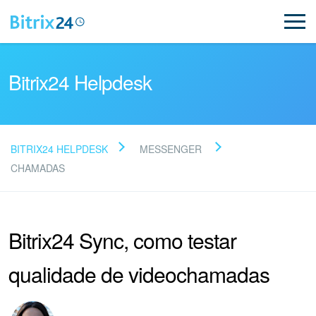
Bitrix24 Helpdesk
BITRIX24 HELPDESK
MESSENGER
Leia as perguntas
CHAMADAS
frequentes
Bitrix24 Sync, como testar
Novo
qualidade de videochamadas
Suporte do Bitrix24