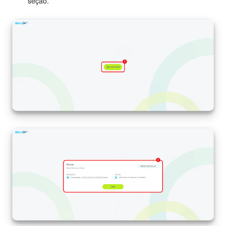
seção.
Criador de BI
Automação
Marketing
Bitrix24.Sites
Loja On-line
Gerenciamento do inventário
Empresa
Assinatura eletrônica para RH
Assinatura eletrônica