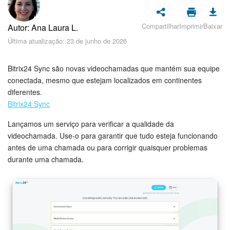
Cadastro e Login no Bitrix24
Segurança
Compartilhar
Imprimir
Baixar
Autor: Ana Laura L.
Última atualização: 23 de junho de 2026
Como Começar?
Bitrix24 Sync são novas videochamadas que mantém sua equipe
Feed
conectada, mesmo que estejam localizados em continentes
diferentes.
Messenger
Bitrix24 Sync
Lançamos um serviço para verificar a qualidade da
Bitrix24 Collabs
videochamada. Use-o para garantir que tudo esteja funcionando
antes de uma chamada ou para corrigir quaisquer problemas
Calendário
durante uma chamada.
Bitrix24 Drive
E-mail
Grupos de trabalho