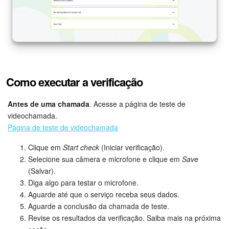
Tarefas e Projetos
CRM
Agendamento on-line
Como executar a verificação
CoPilot - IA no Bitrix24
Antes de uma chamada
. Acesse a página de teste de
videochamada.
Contact Center
Página de teste de videochamada
Telefonia
Clique em
Start check
(Iniciar verificação).
Selecione sua câmera e microfone e clique em
Save
(Salvar).
CRM + Loja On-line
Diga algo para testar o microfone.
Aguarde até que o serviço receba seus dados.
Sales Center
Aguarde a conclusão da chamada de teste.
Revise os resultados da verificação. Saiba mais na próxima
Análise CRM