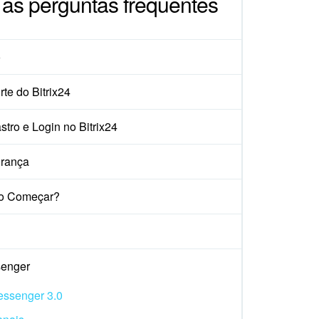
 as perguntas frequentes
o
te do Bitrix24
tro e Login no Bitrix24
rança
o Começar?
enger
ssenger 3.0