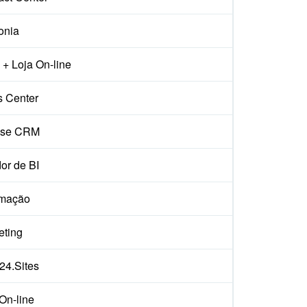
onia
+ Loja On-line
s Center
ise CRM
or de BI
mação
eting
x24.Sites
On-line