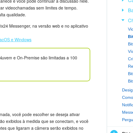
Ca
manece e você pode continuar a discussão nele.
avar videochamadas sem limites de tempo.
Ba
ta qualidade.
C
rix24 Messenger, na versão web e no aplicativo
Vi
Bi
o macOS e Windows
Nuvem e On-Premise são limitadas a 100
Cr
Re
Bi
Desig
Como 
Notif
Messe
mada, você pode escolher se deseja ativar
Pergu
erão exibidos à medida que se conectam, e você
antes que ligaram a câmera serão exibidos no