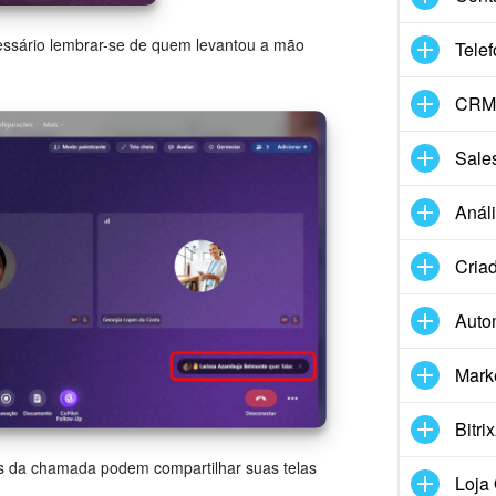
essário lembrar-se de quem levantou a mão
Telef
CRM 
Sale
Anál
Criad
Auto
Mark
Bitri
es da chamada podem compartilhar suas telas
Loja 