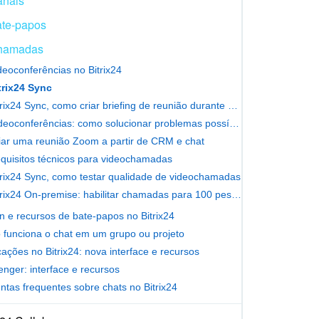
nais
te-papos
hamadas
deoconferências no Bitrix24
trix24 Sync
Bitrix24 Sync, como criar briefing de reunião durante uma chamada
Vídeoconferências: como solucionar problemas possíveis
iar uma reunião Zoom a partir de CRM e chat
quisitos técnicos para videochamadas
trix24 Sync, como testar qualidade de videochamadas
Bitrix24 On-premise: habilitar chamadas para 100 pessoas
n e recursos de bate-papos no Bitrix24
funciona o chat em um grupo ou projeto
icações no Bitrix24: nova interface e recursos
nger: interface e recursos
ntas frequentes sobre chats no Bitrix24