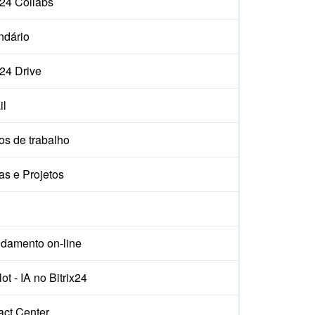
x24 Collabs
ndário
x24 Drive
il
os de trabalho
as e Projetos
damento on-line
ot - IA no Bitrix24
act Center