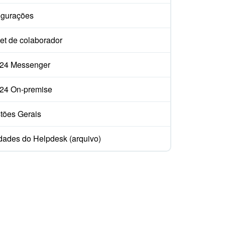
igurações
et de colaborador
ix24 Messenger
ix24 On-premise
tões Gerais
dades do Helpdesk (arquivo)