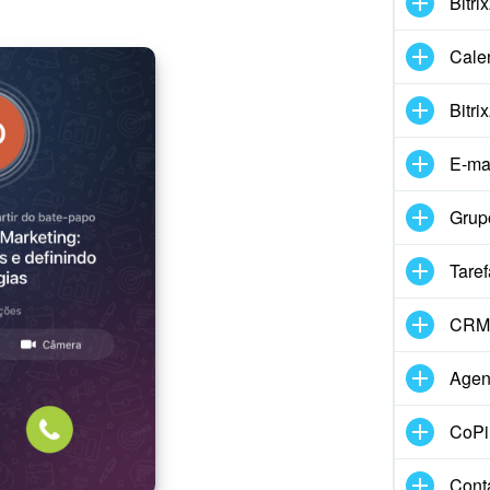
Bitri
Cale
Bitri
E-ma
Grup
Taref
CRM
Agen
CoPil
Cont