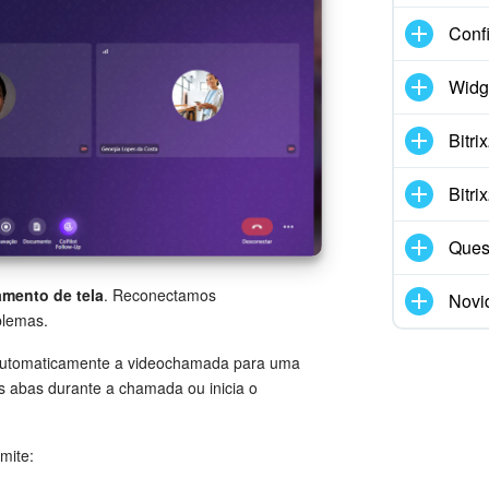
Conf
Widg
Bitr
Bitr
Ques
mento de tela
. Reconectamos
Novi
blemas.
a automaticamente a videochamada para uma
s abas durante a chamada ou inicia o
mite: