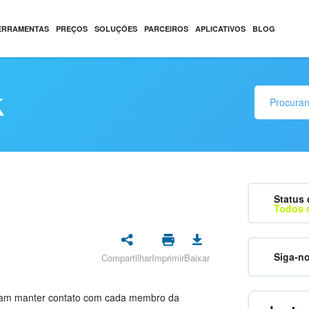
ERRAMENTAS
PREÇOS
SOLUÇÕES
PARCEIROS
APLICATIVOS
BLOG
k
Status 
Todos 
Siga-n
Compartilhar
Imprimir
Baixar
litam manter contato com cada membro da