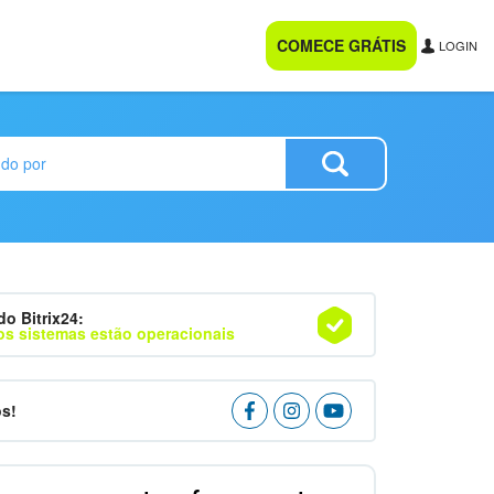
COMECE GRÁTIS
LOGIN
do Bitrix24:
os sistemas estão operacionais
os!