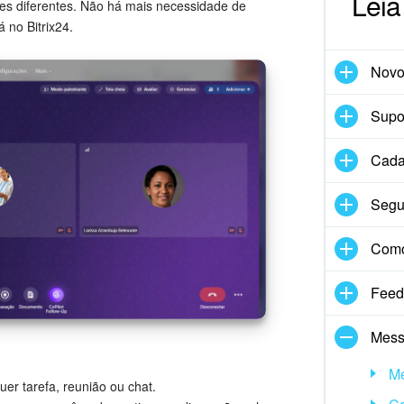
Leia
es diferentes. Não há mais necessidade de
 no Bitrix24.
Nov
Supor
Cadas
Segu
Com
Feed
Mess
Me
er tarefa, reunião ou chat.