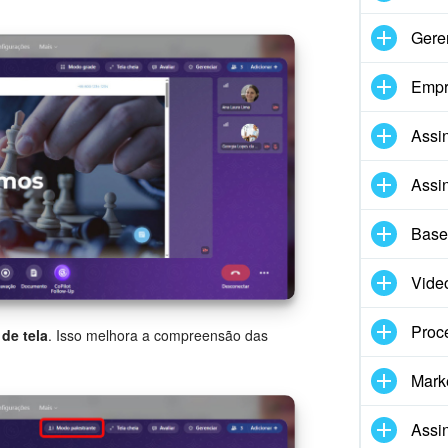
Gere
Empr
Assin
Assin
Base
Vide
Proc
de tela
. Isso melhora a compreensão das
Marke
Assi