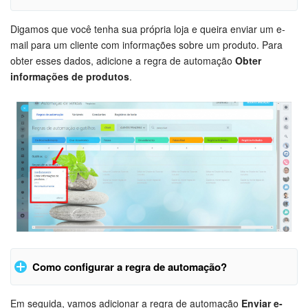
Base de conhecimento
Digamos que você tenha sua própria loja e queira enviar um e-
Obter informações de produtos
mail para um cliente com informações sobre um produto. Para
Criar um link de pagamento
Videoconferências em HD
obter esses dados, adicione a regra de automação
Obter
Obter informações de pagamento
informações de produtos
.
Obter valores dos dados
Processos de negócio
Criar um código QR
Obter informação do item do CRM
Market (Aplicativos)
Gerar código
Obter informações da tarefa
Assinatura
Obter informação do item da lista
Obter informações do funcionário
Configurações
Widget de colaborador
Bitrix24 Messenger
Como configurar a regra de automação?
Bitrix24 On-premise
Em seguida, vamos adicionar a regra de automação
Enviar e-