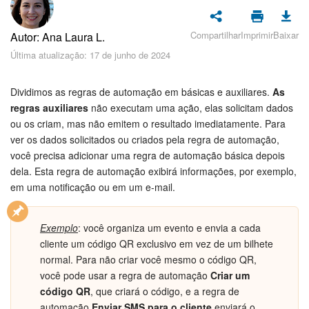
Cadastro e Login no Bitrix24
Segurança
Compartilhar
Imprimir
Baixar
Autor: Ana Laura L.
Última atualização: 17 de junho de 2024
Como Começar?
Dividimos as regras de automação em básicas e auxiliares.
As
Feed
regras auxiliares
não executam uma ação, elas solicitam dados
ou os criam, mas não emitem o resultado imediatamente. Para
Messenger
ver os dados solicitados ou criados pela regra de automação,
você precisa adicionar uma regra de automação básica depois
Bitrix24 Collabs
dela. Esta regra de automação exibirá informações, por exemplo,
em uma notificação ou em um e-mail.
Calendário
Exemplo
: você organiza um evento e envia a cada
Bitrix24 Drive
cliente um código QR exclusivo em vez de um bilhete
normal. Para não criar você mesmo o código QR,
E-mail
você pode usar a regra de automação
Criar um
código QR
, que criará o código, e a regra de
Grupos de trabalho
automação
Enviar SMS para o cliente
enviará o