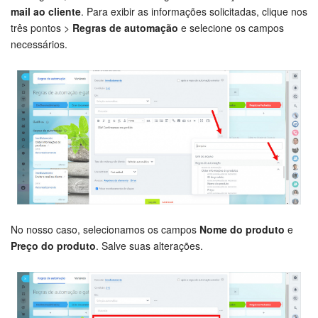
No campo
ID do produto
, adicione o valor
Produtos
do
mail ao cliente
. Para exibir as informações solicitadas, clique nos
Questões Gerais
negócio. Então você obterá informações corretas.
três pontos >
Regras de automação
e selecione os campos
necessários.
Novidades do Helpdesk (arquivo)
COMECE GRÁTIS
LOGIN
No nosso caso, selecionamos os campos
Nome do produto
e
Preço do produto
. Salve suas alterações.