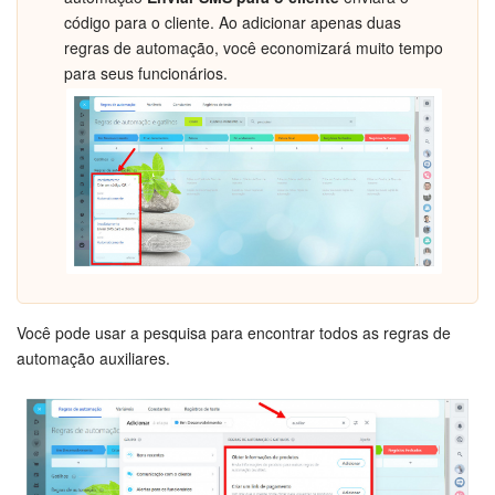
código para o cliente. Ao adicionar apenas duas
Tarefas e Projetos
regras de automação, você economizará muito tempo
para seus funcionários.
CRM
Agendamento on-line
CoPilot - IA no Bitrix24
Contact Center
Telefonia
Você pode usar a pesquisa para encontrar todos as regras de
automação auxiliares.
CRM + Loja On-line
Sales Center
Análise CRM