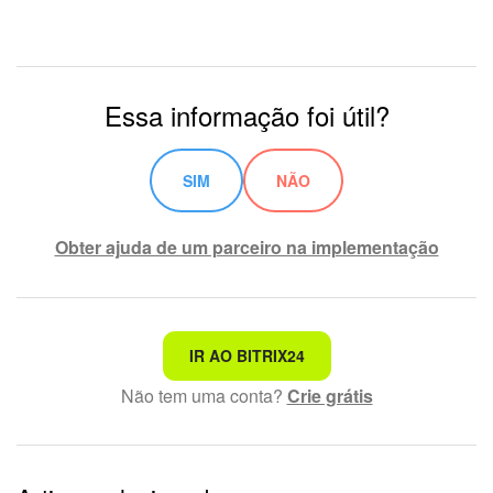
Essa informação foi útil?
SIM
NÃO
Obter ajuda de um parceiro na implementação
Não é o que estou procurando
IR AO BITRIX24
Não tem uma conta?
Crie grátis
Texto complexo e incompreensível
Informações estão desatualizadas