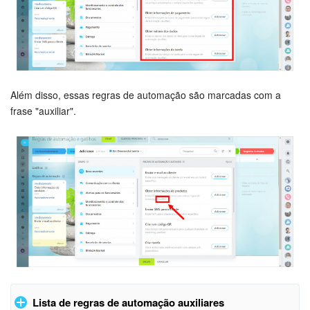
Criador de BI
Automação
Marketing
Além disso, essas regras de automação são marcadas com a
frase "auxiliar".
Bitrix24.Sites
Loja On-line
Gerenciamento do inventário
Empresa
Assinatura eletrônica para RH
Assinatura eletrônica
Lista de regras de automação auxiliares