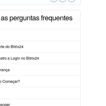
 as perguntas frequentes
o
te do Bitrix24
tro e Login no Bitrix24
rança
o Começar?
enger