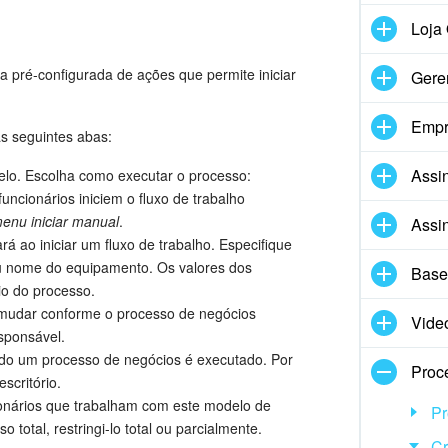
Loja 
pré-configurada de ações que permite iniciar
Gere
Empr
s seguintes abas:
Assin
lo. Escolha como executar o processo:
ncionários iniciem o fluxo de trabalho
enu iniciar manual
.
Assin
rá ao iniciar um fluxo de trabalho. Especifique
u nome do equipamento. Os valores dos
Base
io do processo.
mudar conforme o processo de negócios
Vide
esponsável.
o um processo de negócios é executado. Por
Proc
scritório.
ionários que trabalham com este modelo de
Pr
total, restringi-lo total ou parcialmente.
Cr