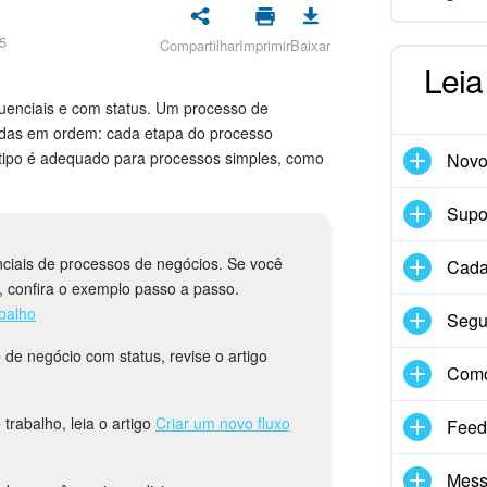
5
Compartilhar
Imprimir
Baixar
Leia
equenciais e com status. Um processo de
adas em ordem: cada etapa do processo
tipo é adequado para processos simples, como
Nov
Supor
nciais de processos de negócios. Se você
Cadas
z, confira o exemplo passo a passo.
balho
Segu
de negócio com status, revise o artigo
Com
trabalho, leia o artigo
Criar um novo fluxo
Feed
Mess