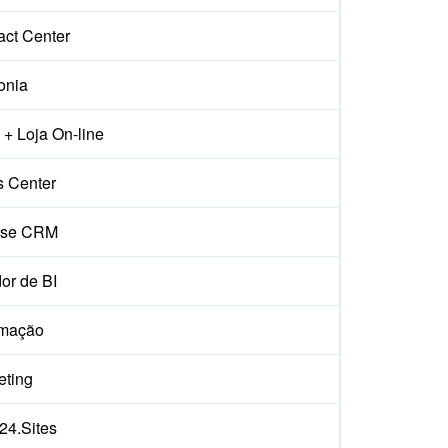
act Center
onia
+ Loja On-line
s Center
ise CRM
or de BI
mação
eting
x24.Sites