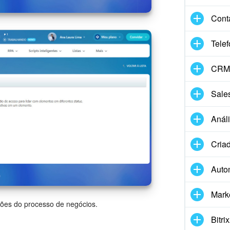
Cont
Telef
CRM 
Sale
Anál
Criad
Auto
Mark
ões do processo de negócios.
Bitri