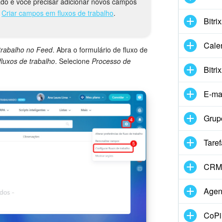
riado e você precisar adicionar novos campos
o
Criar campos em fluxos de trabalho
.
Bitri
Cale
trabalho no Feed
. Abra o formulário de fluxo de
fluxos de trabalho
. Selecione
Processo de
Bitri
E-ma
Grup
Taref
CRM
Agen
CoPil