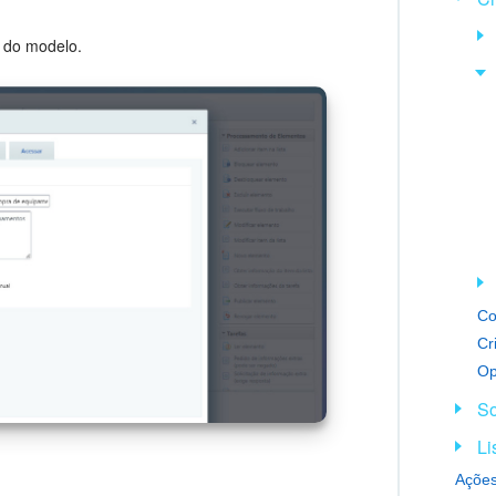
s do modelo.
Co
Cr
Op
So
Li
Ações