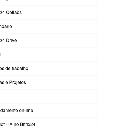
x24 Collabs
ndário
x24 Drive
il
os de trabalho
as e Projetos
damento on-line
ot - IA no Bitrix24