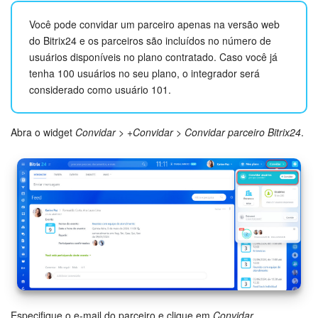
Base de conhecimento
Você pode convidar um parceiro apenas na versão web
do Bitrix24 e os parceiros são incluídos no número de
Videoconferências em HD
usuários disponíveis no plano contratado. Caso você já
tenha 100 usuários no seu plano, o integrador será
Processos de negócio
considerado como usuário 101.
Market (Aplicativos)
Abra o widget
Convidar
>
+Convidar
>
Convidar parceiro Bitrix24
.
Assinatura
Configurações
Widget de colaborador
Bitrix24 Messenger
Bitrix24 On-premise
Especifique o e-mail do parceiro e clique em
Convidar
.