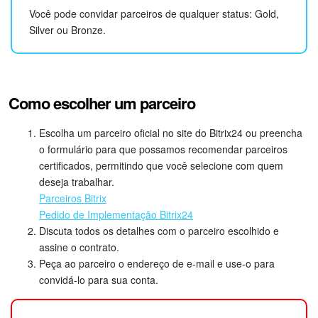
Você pode convidar parceiros de qualquer status: Gold,
Silver ou Bronze.
Tarefas e Projetos
CRM
Como escolher um parceiro
Agendamento on-line
Escolha um parceiro oficial no site do Bitrix24 ou preencha
CoPilot - IA no Bitrix24
o formulário para que possamos recomendar parceiros
certificados, permitindo que você selecione com quem
Contact Center
deseja trabalhar.
Parceiros Bitrix
Telefonia
Pedido de Implementação Bitrix24
Discuta todos os detalhes com o parceiro escolhido e
CRM + Loja On-line
assine o contrato.
Peça ao parceiro o endereço de e-mail e use-o para
Sales Center
convidá-lo para sua conta.
Análise CRM