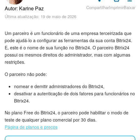
Cadastro e Login no Bitrix24
Compartilhar
Imprimir
Baixar
Autor: Karine Paz
Segurança
Última atualização: 19 de maio de 2026
Como Começar?
Um parceiro é um funcionário de uma empresa terceirizada que
pode ajudá-lo a configurar as ferramentas da sua conta Bitrix24.
Feed
E, este é o nome de sua função no Bitrix24. O parceiro Bitrix24
possui os mesmos direitos do administrador, mas com algumas
Messenger
restrições.
O parceiro não pode:
Bitrix24 Collabs
nomear e demitir administradores do Bitrix24,
Calendário
desativar a autenticação de dois fatores para funcionários no
Bitrix24.
Bitrix24 Drive
No plano Free do Bitrix24, o parceiro pode habilitar o modo de
teste de qualquer plano comercial por 30 dias.
E-mail
Página de planos e preços
Grupos de trabalho