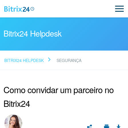
Bitrix24 Helpdesk
BITRIX24 HELPDESK
SEGURANÇA
Leia as perguntas
frequentes
Como convidar um parceiro no
Bitrix24
Novo
Suporte do Bitrix24