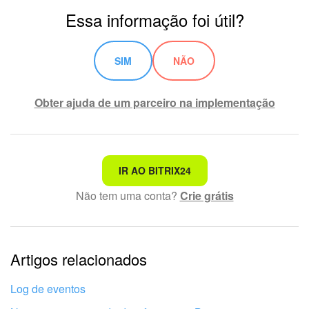
Essa informação foi útil?
SIM
NÃO
Obter ajuda de um parceiro na implementação
Não é o que estou procurando
IR AO BITRIX24
Não tem uma conta?
Crie grátis
Texto complexo e incompreensível
Informações estão desatualizadas
Artigos relacionados
Explicação muito breve, preciso de mais informações
Não gosto de como esta ferramenta funciona
Log de eventos