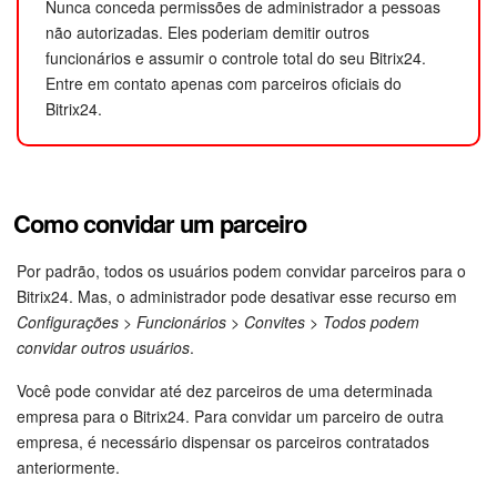
Nunca conceda permissões de administrador a pessoas
não autorizadas. Eles poderiam demitir outros
Criador de BI
funcionários e assumir o controle total do seu Bitrix24.
Entre em contato apenas com parceiros oficiais do
Automação
Bitrix24.
Marketing
Bitrix24.Sites
Como convidar um parceiro
Loja On-line
Por padrão, todos os usuários podem convidar parceiros para o
Bitrix24. Mas, o administrador pode desativar esse recurso em
Gerenciamento do inventário
Configurações
>
Funcionários
>
Convites
>
Todos podem
convidar outros usuários
.
Empresa
Você pode convidar até dez parceiros de uma determinada
empresa para o Bitrix24. Para convidar um parceiro de outra
Assinatura eletrônica para RH
empresa, é necessário dispensar os parceiros contratados
anteriormente.
Assinatura eletrônica