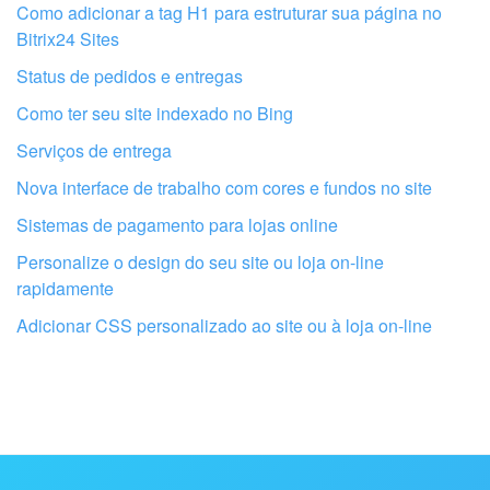
Como adicionar a tag H1 para estruturar sua página no
Bitrix24 Sites
Status de pedidos e entregas
Como ter seu site indexado no Bing
Serviços de entrega
Nova interface de trabalho com cores e fundos no site
Sistemas de pagamento para lojas online
Personalize o design do seu site ou loja on-line
Obtenha seu Bitrix24 configurado por
rapidamente
profissionais locais
Adicionar CSS personalizado ao site ou à loja on-line
ENCONTRAR PARCEIRO BITRIX24 NAS PROXIMIDADES