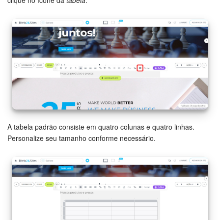
clique no ícone da
tabela
.
Tarefas e Projetos
CRM
Agendamento on-line
CoPilot - IA no Bitrix24
Contact Center
A tabela padrão consiste em quatro colunas e quatro linhas.
Personalize seu tamanho conforme necessário.
Telefonia
CRM + Loja On-line
Sales Center
Análise CRM