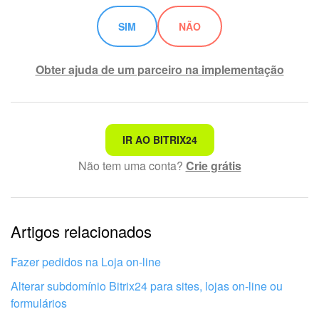
SIM
NÃO
Obter ajuda de um parceiro na implementação
Não é o que estou procurando
IR AO BITRIX24
Não tem uma conta?
Crie grátis
Texto complexo e incompreensível
Informações estão desatualizadas
Artigos relacionados
Explicação muito breve, preciso de mais informações
Não gosto de como esta ferramenta funciona
Fazer pedidos na Loja on-line
Alterar subdomínio Bitrix24 para sites, lojas on-line ou
formulários