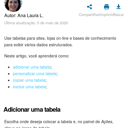
Cadastro e Login no Bitrix24
Segurança
Compartilhar
Imprimir
Baixar
Autor: Ana Laura L.
Última atualização: 5 de maio de 2026
Como Começar?
Use tabelas para sites, lojas on-line e bases de conhecimento
Feed
para exibir vários dados estruturados.
Neste artigo, você aprenderá como:
Messenger
adicionar uma tabela
;
Bitrix24 Collabs
personalizar uma tabela
;
copiar uma tabela
;
Calendário
excluir uma tabela
;
Bitrix24 Drive
Adicionar uma tabela
E-mail
Escolha onde deseja colocar a tabela e, no painel de
Ações
,
Grupos de trabalho