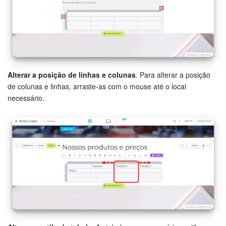
Base de conhecimento
Videoconferências em HD
Processos de negócio
Alterar a posição de linhas e colunas
. Para alterar a posição
de colunas e linhas, arraste-as com o mouse até o local
Market (Aplicativos)
necessário.
Assinatura
Configurações
Widget de colaborador
Bitrix24 Messenger
Bitrix24 On-premise