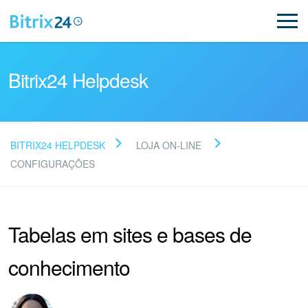
Bitrix24 Helpdesk
BITRIX24 HELPDESK
LOJA ON-LINE
Leia as perguntas
CONFIGURAÇÕES
frequentes
Tabelas em sites e bases de
Novo
conhecimento
Suporte do Bitrix24