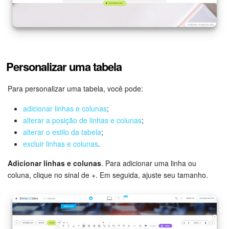
Criador de BI
Automação
Personalizar uma tabela
Marketing
Para personalizar uma tabela, você pode:
Bitrix24.Sites
adicionar linhas e colunas
;
Loja On-line
alterar a posição de linhas e colunas
;
alterar o estilo da tabela
;
Gerenciamento do inventário
excluir linhas e colunas
.
Adicionar linhas e colunas
. Para adicionar uma linha ou
Empresa
coluna, clique no sinal de
+
. Em seguida, ajuste seu tamanho.
Assinatura eletrônica para RH
Assinatura eletrônica